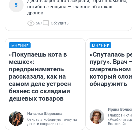
Десять аэропортов закрыли, горит промзона,
5
погибла женщина — главное об атаках
дронов
567
Обсудить
МНЕНИЕ
МНЕНИЕ
«Покупаешь кота в
«Спуталась реч
мешке»:
пургу». Врач — 
предприниматель
смертельном д
рассказала, как на
который слож
самом деле устроен
обнаружить
бизнес со складами
дешевых товаров
Ирина Волкова
Наталья Шорохова
Главврач клини
Открыла кофейную точку на
«Реабилитация 
деньги соцразвития
Волковой»