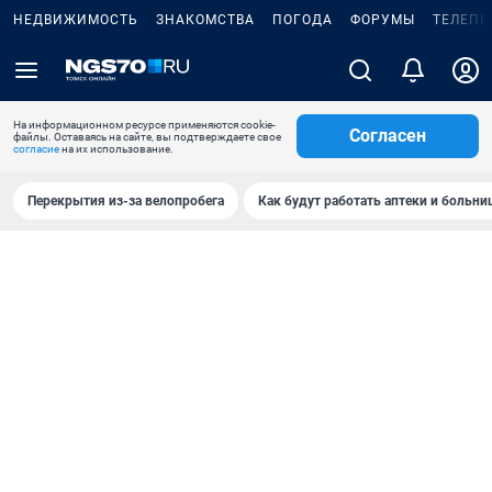
НЕДВИЖИМОСТЬ
ЗНАКОМСТВА
ПОГОДА
ФОРУМЫ
ТЕЛЕПР
На информационном ресурсе применяются cookie-
Согласен
файлы. Оставаясь на сайте, вы подтверждаете свое
согласие
на их использование.
Перекрытия из-за велопробега
Как будут работать аптеки и больн