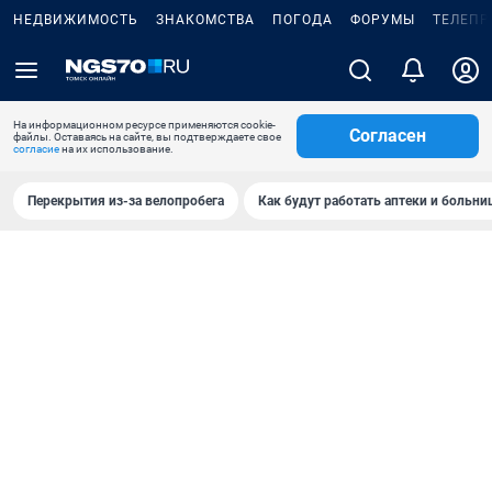
НЕДВИЖИМОСТЬ
ЗНАКОМСТВА
ПОГОДА
ФОРУМЫ
ТЕЛЕПР
На информационном ресурсе применяются cookie-
Согласен
файлы. Оставаясь на сайте, вы подтверждаете свое
согласие
на их использование.
Перекрытия из-за велопробега
Как будут работать аптеки и больн