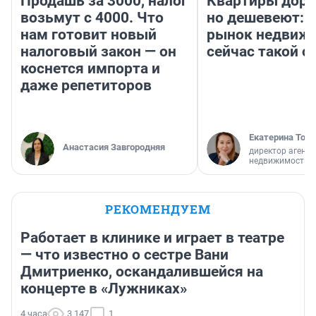
Продашь за 3000, налог
Квартиры дор
возьмут с 4000. Что
но дешевеют: 
нам готовит новый
рынок недвиж
налоговый закон — он
сейчас такой 
коснется импорта и
даже репетиторов
Екатерина Торо
Анастасия Завгородняя
директор агентс
недвижимости
РЕКОМЕНДУЕМ
Работает в клинике и играет в театре
— что известно о сестре Вани
Дмитриенко, оскандалившейся на
концерте в «Лужниках»
4 часа
3 147
1