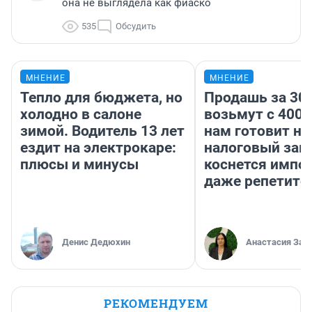
она не выглядела как фиаско
535
Обсудить
МНЕНИЕ
МНЕНИЕ
Тепло для бюджета, но
Продашь за 300
холодно в салоне
возьмут с 4000
зимой. Водитель 13 лет
нам готовит н
ездит на электрокаре:
налоговый зако
плюсы и минусы
коснется импор
даже репетито
Денис Дедюхин
Анастасия Зав
РЕКОМЕНДУЕМ