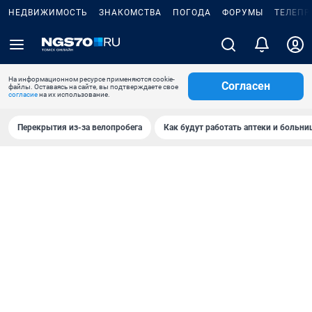
НЕДВИЖИМОСТЬ
ЗНАКОМСТВА
ПОГОДА
ФОРУМЫ
ТЕЛЕПР
На информационном ресурсе применяются cookie-
Согласен
файлы. Оставаясь на сайте, вы подтверждаете свое
согласие
на их использование.
Перекрытия из-за велопробега
Как будут работать аптеки и больн