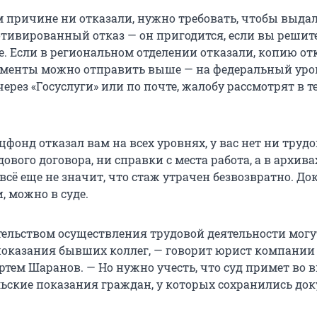
м причине ни отказали, нужно требовать, чтобы выда
ивированный отказ — он пригодится, если вы решит
. Если в региональном отделении отказали, копию отк
менты можно отправить выше — на федеральный уров
ерез «Госуслуги» или по почте, жалобу рассмотрят в т
цфонд отказал вам на всех уровнях, у вас нет ни труд
ового договора, ни справки с места работа, а в архива
 всё еще не значит, что стаж утрачен безвозвратно. Док
, можно в суде.
ательством осуществления трудовой деятельности могу
показания бывших коллег, — говорит юрист компании
ртем Шаранов. — Но нужно учесть, что суд примет во
льские показания граждан, у которых сохранились до