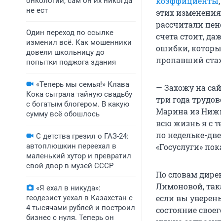
коэффициенты
онкологии, сам он их никогда
не ест
этих изменениях
рассчитали пен
Один переход по ссылке
счета стоит, да
изменил всё. Как мошенники
ошибки, которы
довели школьницу до
пропавший ста
попытки поджога здания
«Теперь мы семья!» Клава
— Захожу на сай
Кока сыграла тайную свадьбу
три года трудо
с богатым блогером. В какую
Марина из Нижне
сумму всё обошлось
всю жизнь я с т
по недельке-две
С детства грезил о ГАЗ-24:
автоплюшкин переехал в
«Госуслуги» пок
маленький хутор и превратил
свой двор в музей СССР
По словам дире
Лимоновой, так
«Я ехал в никуда»:
если вы уверены
геодезист уехал в Казахстан с
4 тысячами рублей и построил
состояние своег
бизнес с нуля. Теперь он