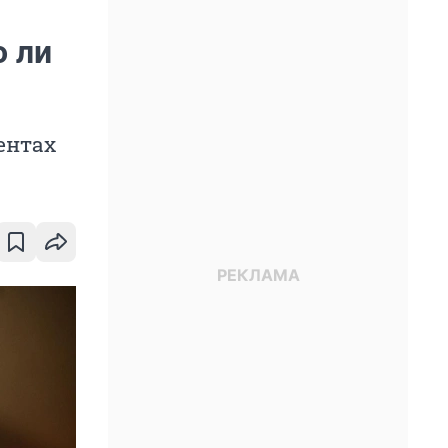
о ли
ентах