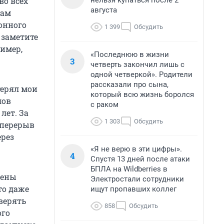
нельзя купаться после 2
во всех
августа
вам
онного
1 399
Обсудить
 заметите
ример,
«Последнюю в жизни
3
четверть закончил лишь с
одной четверкой». Родители
рассказали про сына,
терял мои
который всю жизнь боролся
лов
с раком
лет. За
1 303
Обсудить
 перерыв
ерез
«Я не верю в эти цифры».
4
Спустя 13 дней после атаки
БПЛА на Wildberries в
лены
Электростали сотрудники
то даже
ищут пропавших коллег
оверять
858
Обсудить
ого