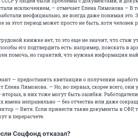
а СССР у людей были проблемы с документами, и доку
 стали исключением, — отмечает Елена Лимонова — В т
работали неофициально, не всегда даже понимая это. 
 за этот период может просто не быть, хотя человек р
трудовой книжке нет, то это еще не значит, что стаж у
пособы его подтвердить есть: например, поискать в ар
жен помочь, но гарантий, что нужная информация най
иант — предоставить квитанции о получении заработ
т Елена Лимонова. — Но, во-первых, скорее всего, они у
-вторых, в них тоже могут быть ошибки. Работодатели
х имена неправильно — без отчества или даже сокра
иктор — Витя. Если принести такие документы в СФР, т
жут в перерасчете.
если Соцфонд отказал?