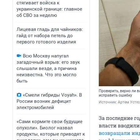
стягивает войска к
украинской границе: главное
об СВО за неделю
Лицевая гладь для чайников:
гайд от набора петель до
первого готового изделия
Всю Москву напугал
загадочный взрыв: его звук
слышали везде, а причина
неизвестна. Что это могло
быть
Проверить, верно ли в
«Смели гибриды Voyah». В
исправить ошибку
России возник дефицит
Источник: 
Артем Устю
электромобилей
За последние г
«Сами кормите свои будущие
власти вводил
опухоли». Биолог назвал
возвращали ин
продукты, которые приводят к