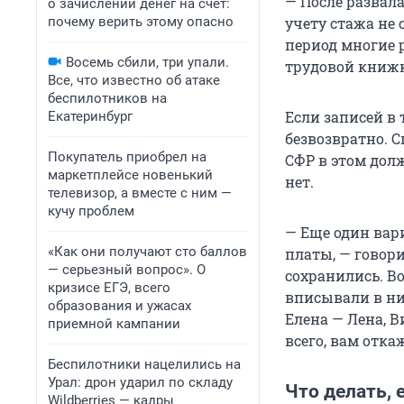
— После развал
о зачислении денег на счет:
почему верить этому опасно
учету стажа не
период многие 
Восемь сбили, три упали.
трудовой книжке
Все, что известно об атаке
беспилотников на
Если записей в 
Екатеринбург
безвозвратно. С
Покупатель приобрел на
СФР в этом дол
маркетплейсе новенький
нет.
телевизор, а вместе с ним —
кучу проблем
— Еще один вар
«Как они получают сто баллов
платы, — говори
— серьезный вопрос». О
сохранились. Во
кризисе ЕГЭ, всего
вписывали в ни
образования и ужасах
Елена — Лена, В
приемной кампании
всего, вам отка
Беспилотники нацелились на
Урал: дрон ударил по складу
Что делать, 
Wildberries — кадры