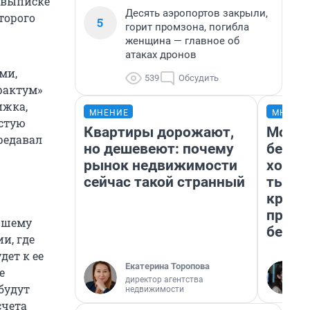
В выписке
Десять аэропортов закрыли,
торого
5
горит промзона, погибла
женщина — главное об
атаках дронов
ми,
539
Обсудить
фактум»
ижка,
МНЕНИЕ
МНЕНИ
астую
Квартиры дорожают,
Мой б
ередавал
но дешевеют: почему
береж
рынок недвижимости
хотел
сейчас такой странный
тысяч
креди
приех
ывшему
безоп
и, где
дет к ее
Екатерина Торопова
е
директор агентства
будут
недвижимости
счета