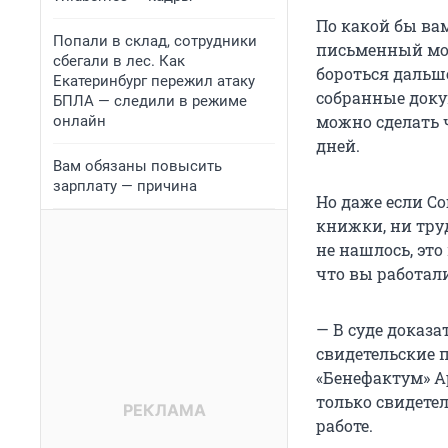
По какой бы ва
Попали в склад, сотрудники
письменный мот
сбегали в лес. Как
бороться дальше
Екатеринбург пережил атаку
собранные доку
БПЛА — следили в режиме
можно сделать ч
онлайн
дней.
Вам обязаны повысить
зарплату — причина
Но даже если Со
книжки, ни труд
не нашлось, это
что вы работали
— В суде доказ
свидетельские 
«Бенефактум» А
только свидете
работе.