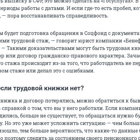
 выписку в СФР, это можно сделать на «Госуслугах». 
ериоды работы с датами. И если где-то есть пробел, ко
, — пора восстанавливать справедливость.
 будет подготовка обращения в Соцфонд с документа
и трудовой стаж, — говорит юрист компании «Бене
 — Такими доказательствами могут быть трудовая кн
ор или договор гражданско-правового характера. Зач
о стажа происходит из-за того, что работодатель не п
вом стаже или делал это с ошибками.
если трудовой книжки нет?
книжка и договор потерялись, можно обратиться к б
 справкой о том, что вы у него работали. Если компани
дились, больше не существует, то обращаться нужно бу
. Но это уже может усложнить ситуацию — чем больш
зошло, тем больше вероятность, что какие-то данные 
о поэтому следить за состоянием своего пенсионного 