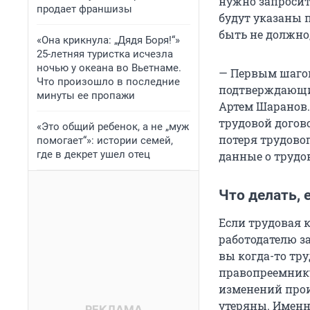
нужно запросить
продает франшизы
будут указаны п
быть не должно
«Она крикнула: „Дядя Боря!“»
25-летняя туристка исчезла
ночью у океана во Вьетнаме.
— Первым шагом
Что произошло в последние
подтверждающим
минуты ее пропажи
Артем Шаранов.
трудовой догов
«Это общий ребенок, а не „муж
потеря трудовог
помогает“»: истории семей,
где в декрет ушел отец
данные о трудо
Что делать, 
Если трудовая 
работодателю за
вы когда-то тру
правопреемнику
изменений прои
утеряны. Именн