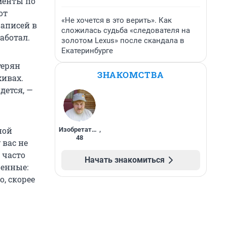
менты по
от
«Не хочется в это верить». Как
Записей в
сложилась судьба «следователя на
аботал.
золотом Lexus» после скандала в
Екатеринбурге
терян
ЗНАКОМСТВА
хивах.
дется, —
ной
Изобретатель
,
48
 вас не
 часто
Начать знакомиться
щенные:
о, скорее