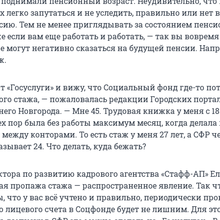
, поднимали пенсионный возраст. Неудивительно, что 
 легко запутаться и не уследить, правильно или нет 
сию. Тем не менее приглядывать за состоянием пенси
же если вам еще работать и работать, — так вы вовремя
е могут негативно сказаться на будущей пенсии. Нап
ж.
т «Госуслуги» и вижу, что Социальный фонд где-то по
вого стажа, — пожаловалась редакции Городских порта
го Новгорода. — Мне 45. Трудовая книжка у меня с 18 
ех пор была без работы максимум месяц, когда делала
 между конторами. То есть стаж у меня 27 лет, а СФР ч
азывает 24. Что делать, куда бежать?
ктора по развитию кадрового агентства «Стафф-АП» Е
ая пропажа стажа — распространенное явление. Так ч
, что у вас всё учтено и правильно, периодически пр
о лицевого счета в Соцфонде будет не лишним. Для эт