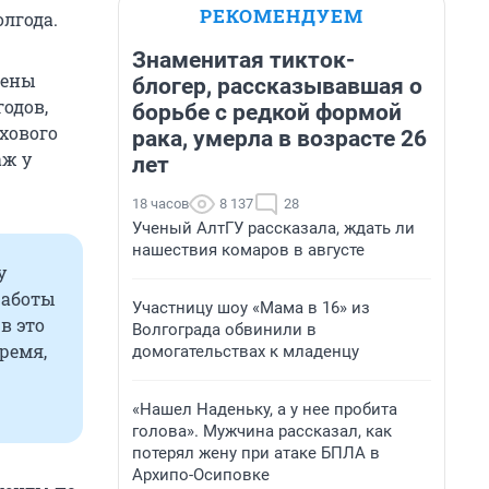
РЕКОМЕНДУЕМ
олгода.
Знаменитая тикток-
лены
блогер, рассказывавшая о
годов,
борьбе с редкой формой
хового
рака, умерла в возрасте 26
аж у
лет
18 часов
8 137
28
Ученый АлтГУ рассказала, ждать ли
нашествия комаров в августе
у
работы
Участницу шоу «Мама в 16» из
в это
Волгограда обвинили в
ремя,
домогательствах к младенцу
«Нашел Наденьку, а у нее пробита
голова». Мужчина рассказал, как
потерял жену при атаке БПЛА в
Архипо-Осиповке