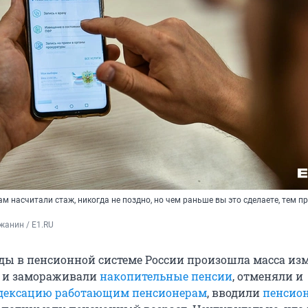
ам насчитали стаж, никогда не поздно, но чем раньше вы это сделаете, тем п
жанин / E1.RU
оды в пенсионной системе России произошла масса из
и и замораживали
накопительные пенсии
, отменяли и
дексацию работающим пенсионерам
, вводили
пенсио