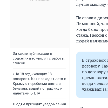
лучше смолоду —
По словам дире
Лимоновой, чаще
когда была про
стажа. Период с
людей начиналс
За какие публикации в
соцсетях вас уволят с работы:
В страховой
список
договору. Т
по договору 
«На 18 отдыхающих 18
время платил
поваров». Как проходит лето в
когда челове
Крыму с перебоями света и
бензина, водой по графику и
ухаживал за
налетами БПЛА
Людям приходят уведомления