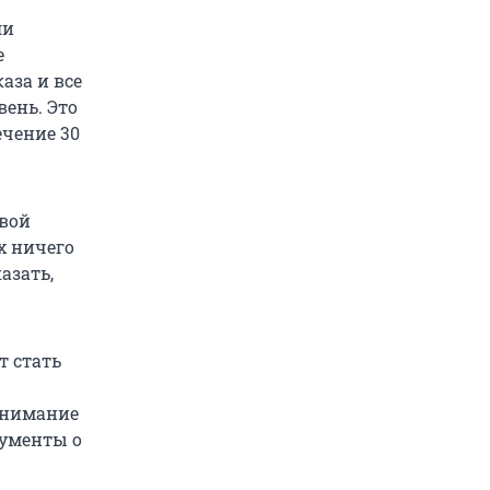
ли
е
аза и все
ень. Это
ечение 30
овой
х ничего
азать,
т стать
 внимание
кументы о