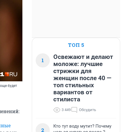
ТОП 5
Освежают и делают
1
моложе: лучшие
стрижки для
женщин после 40 —
топ стильных
роще будет
вариантов от
стилиста
3 449
Обсудить
менений:
нные
Кто тут воду мутит? Почему
2