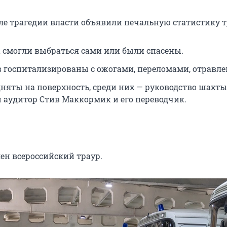
сле трагедии власти объявили печальную статистику т
а смогли выбраться сами или были спасены.
в госпитализированы с ожогами, переломами, отравл
дняты на поверхность, среди них — руководство шахты
 аудитор Стив Маккормик и его переводчик.
ен всероссийский траур.