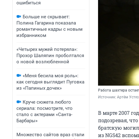
ошибиться
Больше не скрывает:
Полина Гагарина показала
романтичные кадры с новым
избранником
«Четырех мужей потеряла»:
Прохор Шаляпин проболтался
о новой возлюбленной
«Меня бесила моя роль»:
как сегодня выглядит Пуговка
из «Папиных дочек»
Работа шахтера остает
Источник: 
Артём Устю
Круче сюжета любого
сериала: посмотрите, что
В марте 2007 го
стало с актерами «Санта-
подозревая, что
Барбары»
братскую могилу
Множество сайтов враз стали
из NGS42 вспом