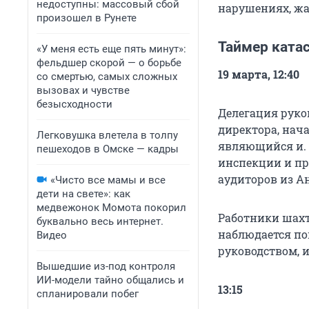
недоступны: массовый сбой
нарушениях, жа
произошел в Рунете
Таймер катас
«У меня есть еще пять минут»:
фельдшер скорой — о борьбе
19 марта, 12:40
со смертью, самых сложных
вызовах и чувстве
безысходности
Делегация руко
директора, нач
Легковушка влетела в толпу
являющийся
и.
пешеходов в Омске — кадры
инспекции и пр
аудиторов из А
«Чисто все мамы и все
дети на свете»: как
медвежонок Момота покорил
Работники шахт
буквально весь интернет.
наблюдается п
Видео
руководством, 
Вышедшие из-под контроля
ИИ-модели тайно общались и
13:15
спланировали побег