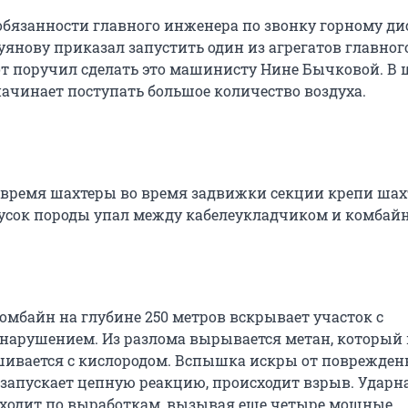
язанности главного инженера по звонку горному ди
янову приказал запустить один из агрегатов главног
от поручил сделать это машинисту Нине Бычковой. В 
начинает поступать большое количество воздуха.
 время шахтеры во время задвижки секции крепи шах
кусок породы упал между кабелеукладчиком и комбай
омбайн на глубине 250 метров вскрывает участок с
нарушением. Из разлома вырывается метан, который
ивается с кислородом. Вспышка искры от поврежден
 запускает цепную реакцию, происходит взрыв. Ударн
ходит по выработкам, вызывая еще четыре мощные