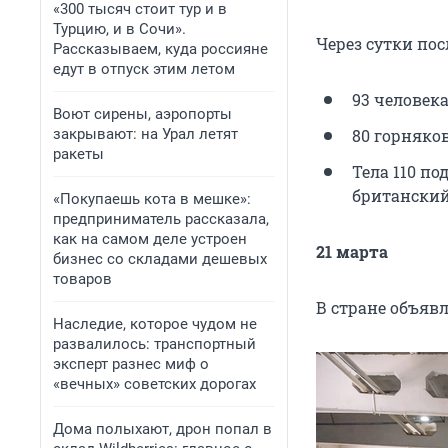
«300 тысяч стоит тур и в
Турцию, и в Сочи».
Через сутки по
Рассказываем, куда россияне
едут в отпуск этим летом
93 человек
Воют сирены, аэропорты
закрывают: на Урал летят
80 горняко
ракеты
Тела 110 по
британский
«Покупаешь кота в мешке»:
предприниматель рассказала,
как на самом деле устроен
21 марта
бизнес со складами дешевых
товаров
В стране объявл
Наследие, которое чудом не
развалилось: транспортный
эксперт разнес миф о
«вечных» советских дорогах
Дома полыхают, дрон попал в