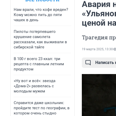
Авария 
Нам врали, что кофе вреден?
«Ульянов
Кому можно пить до пяти
чашек в день
ценой н
Пилоты потерпевшего
Трагедия пр
крушение самолета
рассказали, как выживали в
сибирской тайге
19 марта 2025, 13:30
В 100 г всего 23 ккал: три
Написать
рецепта с главным летним
продуктом
«Ну вот и всё»: звезда
«Дома-2» развелась с
молодым мужем
Справится даже школьник:
пройдите тест по географии, в
котором очень стыдно