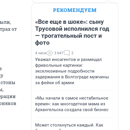
РЕКОМЕНДУЕМ
«Все еще в шоке»: сыну
пыли,
Трусовой исполнился год
трах от
— трогательный пост и
фото
4 часа
3 647
2
Уважал иноагентов и размещал
фривольные картинки:
е
эксклюзивные подробности
ду
задержания в Волгограде мужчины
 стоны
за фейки об армии
ы,
перации
«Мы начали в самое нестабильное
орняков
время»: как многодетная мама из
Архангельска создала свой бизнес
Может столкнуться каждый. Как