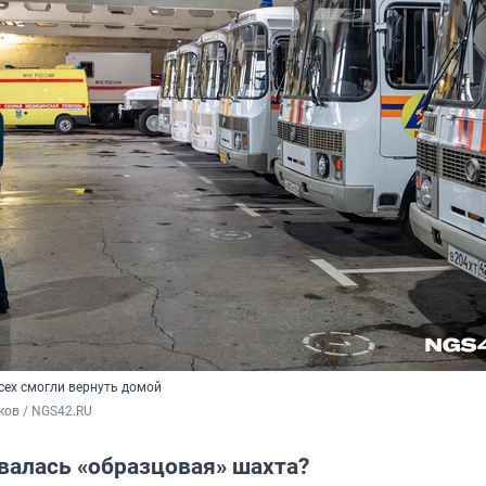
сех смогли вернуть домой
ков / NGS42.RU
валась «образцовая» шахта?