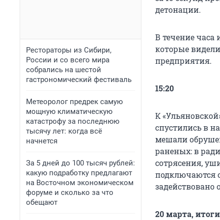
детонации.
В течение часа
которые видели
Рестораторы из Сибири,
России и со всего мира
предприятия.
собрались на шестой
гастрономический фестиваль
15:20
Метеоролог предрек самую
мощную климатическую
К «Ульяновской
катастрофу за последнюю
спустились в н
тысячу лет: когда всё
мешали обрушен
начнется
раненых: в рад
сотрясения, уш
За 5 дней до 100 тысяч рублей:
какую подработку предлагают
подключаются о
на Восточном экономическом
задействовано 
форуме и сколько за что
обещают
20 марта, итог