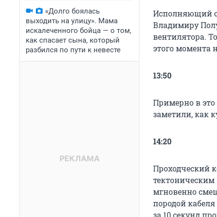
«Долго боялась
Исполняющий об
выходить на улицу». Мама
Владимиру Полу
искалеченного бойца — о том,
вентилятора. Т
как спасает сына, который
этого момента 
разбился по пути к невесте
13:50
Примерно в это
заметили, как 
14:20
Проходческий к
тектоническим 
мгновенно смеш
породой кабеля
за
10 секунд
про