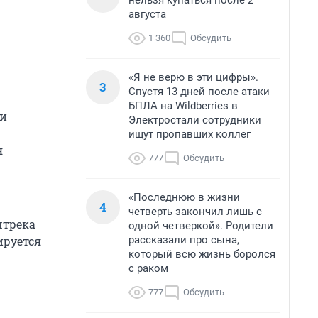
нельзя купаться после 2
августа
1 360
Обсудить
«Я не верю в эти цифры».
3
Спустя 13 дней после атаки
БПЛА на Wildberries в
ти
Электростали сотрудники
ищут пропавших коллег
я
777
Обсудить
«Последнюю в жизни
4
четверть закончил лишь с
штрека
одной четверкой». Родители
рассказали про сына,
ируется
который всю жизнь боролся
с раком
777
Обсудить