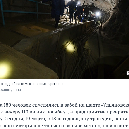
ся одной из самых опасных в регионе
жанин / E1.RU
да 180 человек спустились в забой на шахте «Ульяновска
 к вечеру
110 из них
погибнут, а предприятие преврати
. Сегодня,
19 марта
,
в 18-ю годовщину
трагедии, наши 
инают историю не только о взрыве метана, но и о сис