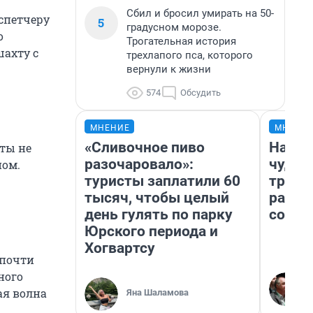
Сбил и бросил умирать на 50-
спетчеру
5
градусном морозе.
о
Трогательная история
шахту с
трехлапого пса, которого
вернули к жизни
574
Обсудить
МНЕНИЕ
МНЕНИ
«Сливочное пиво
Насле
ты не
разочаровало»:
чудом
ном.
туристы заплатили 60
транс
тысяч, чтобы целый
разне
день гулять по парку
совет
Юрского периода и
Хогвартсу
 почти
ного
ая волна
Яна Шаламова