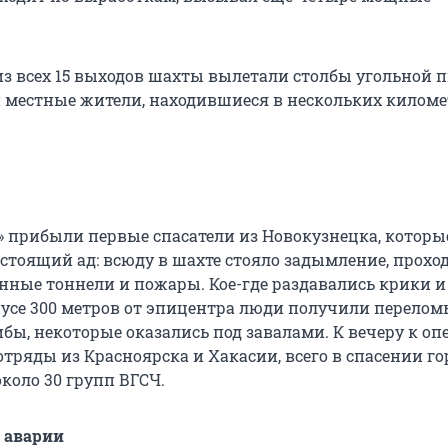
 из всех 15 выходов шахты вылетали столбы угольной 
 местные жители, находившиеся в нескольких киломе
» прибыли первые спасатели из Новокузнецка, которы
астоящий ад: всюду в шахте стояло задымление, прохо
ные тоннели и пожары. Кое-где раздавались крики и
иусе 300 метров от эпицентра люди получили перелом
ибы, некоторые оказались под завалами. К вечеру к о
тряды из Красноярска и Хакасии, всего в спасении г
около
30 групп
ВГСЧ.
и аварии