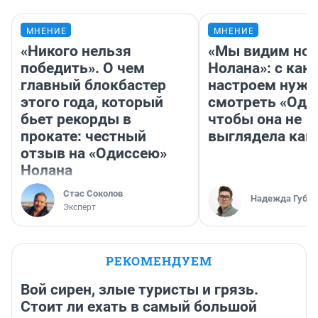
МНЕНИЕ
МНЕНИЕ
«Никого нельзя
«Мы видим нов
победить». О чем
Нолана»: с как
главный блокбастер
настроем нужн
этого года, который
смотреть «Оди
бьет рекорды в
чтобы она не
прокате: честный
выглядела как
отзыв на «Одиссею»
Нолана
Стас Соколов
Надежда Губар
Эксперт
РЕКОМЕНДУЕМ
Вой сирен, злые туристы и грязь.
Стоит ли ехать в самый большой