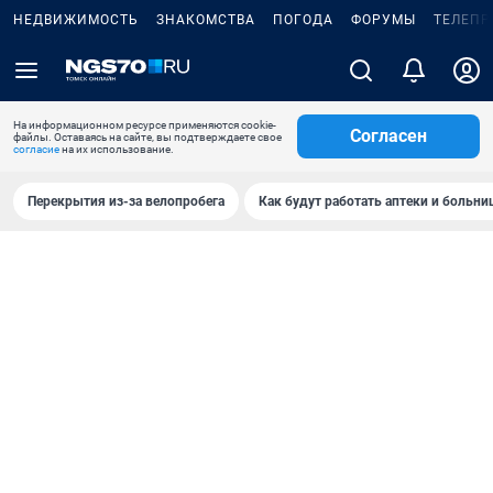
НЕДВИЖИМОСТЬ
ЗНАКОМСТВА
ПОГОДА
ФОРУМЫ
ТЕЛЕПР
На информационном ресурсе применяются cookie-
Согласен
файлы. Оставаясь на сайте, вы подтверждаете свое
согласие
на их использование.
Перекрытия из-за велопробега
Как будут работать аптеки и больн