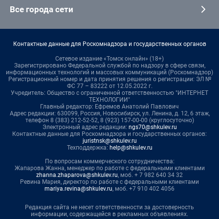
Все города сети
Контактные данные для Роскомнадзора и государственных органов
Сетевое издание «Томск онлайн» (18+)
Зарегистрировано Федеральной службой по надзору в сфере связи,
информационных технологий и массовых коммуникаций (Роскомнадзор)
Регистрационный номер и дата принятия решения о регистрации: ЭЛ №
ФС 77 – 83222 от 12.05.2022 г.
Учредитель: Общество с ограниченной ответственностью "ИНТЕРНЕТ
ТЕХНОЛОГИИ"
Главный редактор: Ефремов Анатолий Павлович
Адрес редакции: 630099, Россия, Новосибирск, ул. Ленина, д. 12, 6 этаж,
телефон 8 (383) 212-52-52, 8 (923) 157-00-00 (круглосуточно)
Электронный адрес редакции:
ngs70@shkulev.ru
Контактные данные для Роскомнадзора и государственных органов:
juristnsk@shkulev.ru
Техподдержка:
help@shkulev.ru
По вопросам коммерческого сотрудничества:
Жапарова Жанна, менеджер по работе с федеральными клиентами
zhanna.zhaparova@shkulev.ru
, моб. + 7 982 640 34 32
Ревина Мария, директор по работе с федеральными клиентами
mariya.revina@shkulev.ru
, моб. +7 910 402 4056
Редакция сайта не несет ответственности за достоверность
информации, содержащейся в рекламных объявлениях.