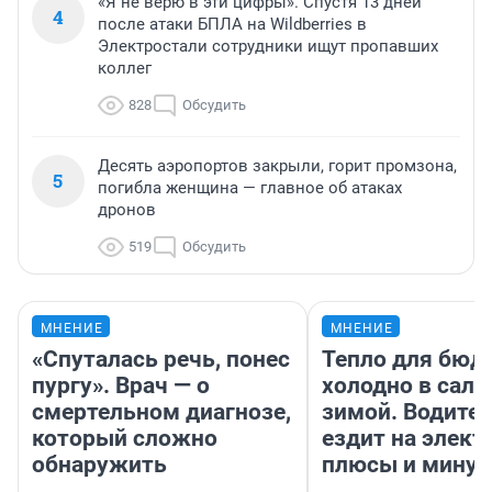
«Я не верю в эти цифры». Спустя 13 дней
4
после атаки БПЛА на Wildberries в
Электростали сотрудники ищут пропавших
коллег
828
Обсудить
Десять аэропортов закрыли, горит промзона,
5
погибла женщина — главное об атаках
дронов
519
Обсудить
МНЕНИЕ
МНЕНИЕ
«Спуталась речь, понес
Тепло для бюд
пургу». Врач — о
холодно в сало
смертельном диагнозе,
зимой. Водител
который сложно
ездит на элект
обнаружить
плюсы и мину