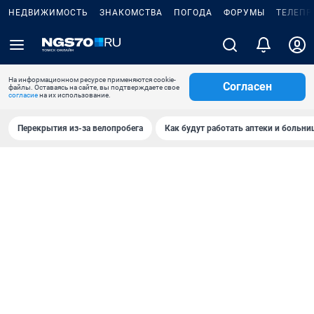
НЕДВИЖИМОСТЬ
ЗНАКОМСТВА
ПОГОДА
ФОРУМЫ
ТЕЛЕПР
На информационном ресурсе применяются cookie-
Согласен
файлы. Оставаясь на сайте, вы подтверждаете свое
согласие
на их использование.
Перекрытия из-за велопробега
Как будут работать аптеки и больн