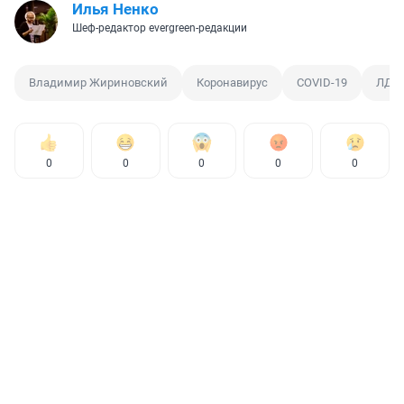
Илья Ненко
Шеф-редактор evergreen-редакции
Владимир Жириновский
Коронавирус
COVID-19
ЛДП
0
0
0
0
0