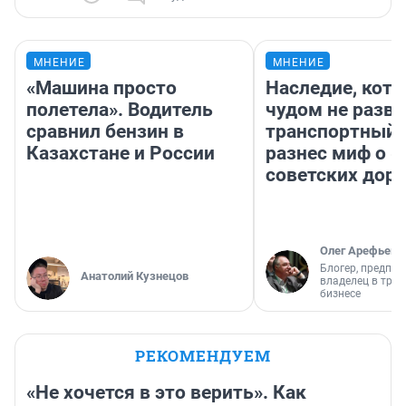
МНЕНИЕ
МНЕНИЕ
«Машина просто
Наследие, кото
полетела». Водитель
чудом не разва
сравнил бензин в
транспортный 
Казахстане и России
разнес миф о 
советских доро
Олег Арефьев
Блогер, предпри
Анатолий Кузнецов
владелец в тра
бизнесе
РЕКОМЕНДУЕМ
«Не хочется в это верить». Как