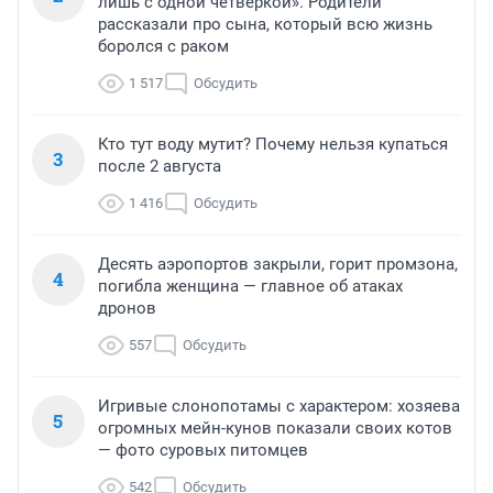
лишь с одной четверкой». Родители
рассказали про сына, который всю жизнь
боролся с раком
1 517
Обсудить
Кто тут воду мутит? Почему нельзя купаться
3
после 2 августа
1 416
Обсудить
Десять аэропортов закрыли, горит промзона,
4
погибла женщина — главное об атаках
дронов
557
Обсудить
Игривые слонопотамы с характером: хозяева
5
огромных мейн-кунов показали своих котов
— фото суровых питомцев
542
Обсудить