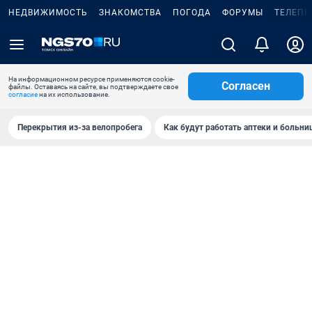
НЕДВИЖИМОСТЬ
ЗНАКОМСТВА
ПОГОДА
ФОРУМЫ
ТЕЛЕПР
На информационном ресурсе применяются cookie-
Согласен
файлы. Оставаясь на сайте, вы подтверждаете свое
согласие
на их использование.
Перекрытия из-за велопробега
Как будут работать аптеки и больн