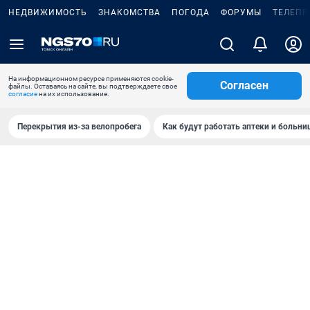
НЕДВИЖИМОСТЬ
ЗНАКОМСТВА
ПОГОДА
ФОРУМЫ
ТЕЛЕПР
На информационном ресурсе применяются cookie-
Согласен
файлы. Оставаясь на сайте, вы подтверждаете свое
согласие
на их использование.
Перекрытия из-за велопробега
Как будут работать аптеки и больн