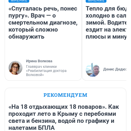
МНЕНИЕ
МНЕНИЕ
«Спуталась речь, понес
Тепло для бюд
пургу». Врач — о
холодно в сало
смертельном диагнозе,
зимой. Водител
который сложно
ездит на элект
обнаружить
плюсы и мину
Ирина Волкова
Главврач клиники
Денис Дедюхи
«Реабилитация доктора
Волковой»
РЕКОМЕНДУЕМ
«На 18 отдыхающих 18 поваров». Как
проходит лето в Крыму с перебоями
света и бензина, водой по графику и
налетами БПЛА