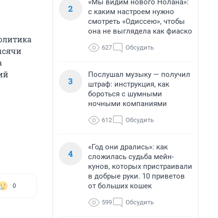
«Мы видим нового Нолана»:
2
с каким настроем нужно
смотреть «Одиссею», чтобы
она не выглядела как фиаско
Политика
627
Обсудить
ысячи
а
ий
Послушал музыку — получил
3
штраф: инструкция, как
бороться с шумными
ночными компаниями
612
Обсудить
«Год они дрались»: как
4
сложилась судьба мейн-
кунов, которых пристраивали
в добрые руки. 10 приветов
от больших кошек
0
599
Обсудить