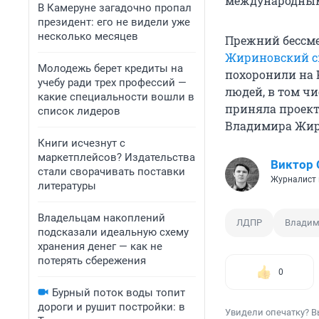
международным 
В Камеруне загадочно пропал
президент: его не видели уже
несколько месяцев
Прежний бессм
Жириновский с
Молодежь берет кредиты на
похоронили на 
учебу ради трех профессий —
людей, в том ч
какие специальности вошли в
приняла проек
список лидеров
Владимира Жир
Книги исчезнут с
маркетплейсов? Издательства
Виктор 
стали сворачивать поставки
Журналист 
литературы
Владельцам накоплений
ЛДПР
Владим
подсказали идеальную схему
хранения денег — как не
потерять сбережения
0
Бурный поток воды топит
дороги и рушит постройки: в
Увидели опечатку? В