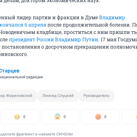
делам, доктором экономических наук.
енный лидер партии и фракции в Думе
Владимир
кончался 6 апреля
после продолжительной болезни. 
Новодевичьем кладбище, проститься с ним пришли т
исле
президент России Владимир Путин
. 17 мая Госдум
т постановления о досрочном прекращении полномоч
иновского.
Старцев
национальной редакции
ир Жириновский
Леонид Слуцкий
Руководитель
0
0
0
ыделите фрагмент и нажмите Ctrl+Enter