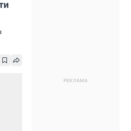
ти
а
я