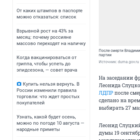
От каких штампов в паспорте
можно отказаться: список
Взрывной рост на 43% за
месяц: почему россияне
массово переходят на наличку
После смерти Владими
партии
Когда вакцинироваться от
Источник: 
duma.gov.ru
гриппа, чтобы успеть до
эпидсезона, — совет врача
На заседании ф
Купить нельзя вернуть. В
Леонида Слуцког
России изменили правила
ЛДПР
после сме
торговли: что ждет простых
сделано на вре
покупателей
выбирать 27 ма
Узнать, какой будет осень,
можно по погоде 10 августа —
Леонид Слуцкий 
народные приметы
думы 19 сентябр