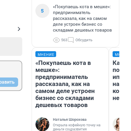
«Покупаешь кота в мешке»:
5
предприниматель
рассказала, как на самом
деле устроен бизнес со
складами дешевых товаров
563
Обсудить
МНЕНИЕ
МНЕНИ
«Покупаешь кота в
Как в
мешке»:
после
предприниматель
ипоте
равить
рассказала, как на
назвал
самом деле устроен
котор
бизнес со складами
не все
дешевых товаров
Наталья Шорохова
Открыла кофейную точку на
деньги соцразвития