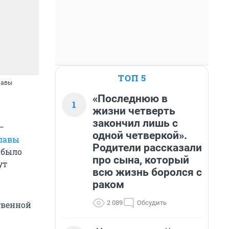
ТОП 5
лавы
«Последнюю в
1
жизни четверть
закончил лишь с
—
одной четверкой».
лавы
Родители рассказали
 было
про сына, который
ут
всю жизнь боролся с
раком
2 089
Обсудить
твенной