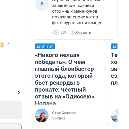
5
характером: хозяева
огромных мейн-кунов
показали своих котов —
фото суровых питомцев
559
Обсудить
0
МНЕНИЕ
МНЕНИ
«Никого нельзя
Тепло
победить». О чем
холод
главный блокбастер
зимой
этого года, который
ездит
бьет рекорды в
плюсы
прокате: честный
отзыв на «Одиссею»
Нолана
Стас Соколов
Эксперт