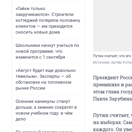
«Гайки только
закручиваются». Строители
коттеджей потеряли половину
клиентов — им приходится
сносить новые дома
Школьники начнут учиться по
новой программе: что
Путин считает, что ег
изменится с 1 сентября
Источник: 
Артём Устю
«Август будет еще довольно
тяжелым». Эксперты — об
Президент Росс
обстановке на топливном
преемнике и ра
рынке России
этом глава гос
Павла Зарубина 
Осенние каникулы станут
дольше, а зимние сократят в
новом учебном году: в чём
Путин считает,
дело
на выборах. Са
каждого. Он уве