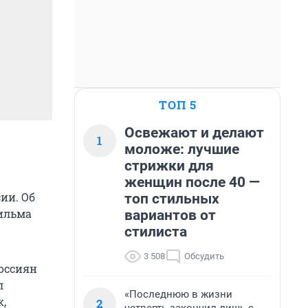
ТОП 5
Освежают и делают
1
моложе: лучшие
стрижки для
женщин после 40 —
ии. Об
топ стильных
фильма
вариантов от
стилиста
3 508
Обсудить
россиян
л
«Последнюю в жизни
к,
2