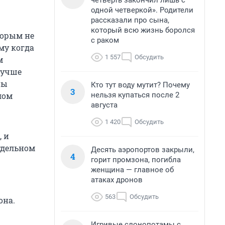
четверть закончил лишь с
одной четверкой». Родители
рассказали про сына,
который всю жизнь боролся
торым не
с раком
му когда
1 557
Обсудить
м
лучше
ны
Кто тут воду мутит? Почему
3
нельзя купаться после 2
лом
августа
1 420
Обсудить
, и
тдельном
Десять аэропортов закрыли,
4
горит промзона, погибла
женщина — главное об
атаках дронов
563
Обсудить
она.
Игривые слонопотамы с