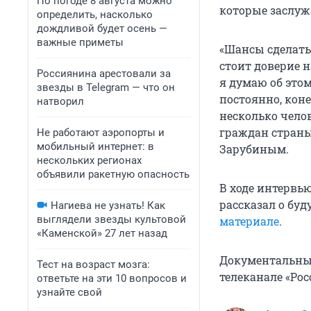
По погоде 8 августа можно
которые заслуж
определить, насколько
дождливой будет осень —
важные приметы
«Шансы сделать 
стоит доверие 
Россиянина арестовали за
я думаю об этом
звезды в Telegram — что он
постоянно, коне
натворил
несколько челов
граждан страны
Не работают аэропорты и
мобильный интернет: в
Зарубиным.
нескольких регионах
объявили ракетную опасность
В ходе интервью
рассказал о бу
Нагиева не узнать! Как
выглядели звезды культовой
материале
.
«Каменской» 27 лет назад
Документальный
Тест на возраст мозга:
телеканале «Рос
ответьте на эти 10 вопросов и
узнайте свой