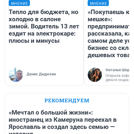
МНЕНИЕ
МНЕНИЕ
Тепло для бюджета, но
«Покупаешь ко
холодно в салоне
мешке»:
зимой. Водитель 13 лет
предпринимат
ездит на электрокаре:
рассказала, как
плюсы и минусы
самом деле ус
бизнес со скл
дешевых това
Наталья Шорох
Денис Дедюхин
Открыла кофейн
деньги соцразв
РЕКОМЕНДУЕМ
«Мечтал о большой жизни»:
иностранец из Камеруна переехал в
Ярославль и создал здесь семью —