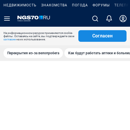
НЕДВИЖИМОСТЬ
ЗНАКОМСТВА
ПОГОДА
ФОРУМЫ
ТЕЛЕПР
На информационном ресурсе применяются cookie-
Согласен
файлы. Оставаясь на сайте, вы подтверждаете свое
согласие
на их использование.
Перекрытия из-за велопробега
Как будут работать аптеки и больн