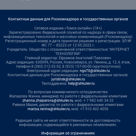
Контактные данные для Роскомнадзора и государственных органов
Сетевое издание «Томск онлайн» (18+)
Зарегистрировано Федеральной службой по надзору в сфере связи,
информационных технологий и массовых коммуникаций (Роскомнадзор)
Регистрационный номер и дата принятия решения о регистрации: ЭЛ №
ФС 77 – 83222 от 12.05.2022 г.
Учредитель: Общество с ограниченной ответственностью "ИНТЕРНЕТ
ТЕХНОЛОГИИ"
Главный редактор: Ефремов Анатолий Павлович
Адрес редакции: 630099, Россия, Новосибирск, ул. Ленина, д. 12, 6 этаж,
телефон 8 (383) 212-52-52, 8 (923) 157-00-00 (круглосуточно)
Электронный адрес редакции:
ngs70@shkulev.ru
Контактные данные для Роскомнадзора и государственных органов:
juristnsk@shkulev.ru
Техподдержка:
help@shkulev.ru
По вопросам коммерческого сотрудничества:
Жапарова Жанна, менеджер по работе с федеральными клиентами
zhanna.zhaparova@shkulev.ru
, моб. + 7 982 640 34 32
Ревина Мария, директор по работе с федеральными клиентами
mariya.revina@shkulev.ru
, моб. +7 910 402 4056
Редакция сайта не несет ответственности за достоверность
информации, содержащейся в рекламных объявлениях.
Информация об ограничениях