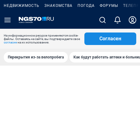
НЕДВИЖИМОСТЬ
ЗНАКОМСТВА
ПОГОДА
ФОРУМЫ
ТЕЛЕПР
На информационном ресурсе применяются cookie-
Согласен
файлы. Оставаясь на сайте, вы подтверждаете свое
согласие
на их использование.
Перекрытия из-за велопробега
Как будут работать аптеки и больн