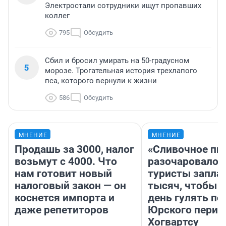
Электростали сотрудники ищут пропавших
коллег
795
Обсудить
Сбил и бросил умирать на 50-градусном
5
морозе. Трогательная история трехлапого
пса, которого вернули к жизни
586
Обсудить
МНЕНИЕ
МНЕНИЕ
Продашь за 3000, налог
«Сливочное пи
возьмут с 4000. Что
разочаровало»
нам готовит новый
туристы запла
налоговый закон — он
тысяч, чтобы 
коснется импорта и
день гулять по
даже репетиторов
Юрского перио
Хогвартсу