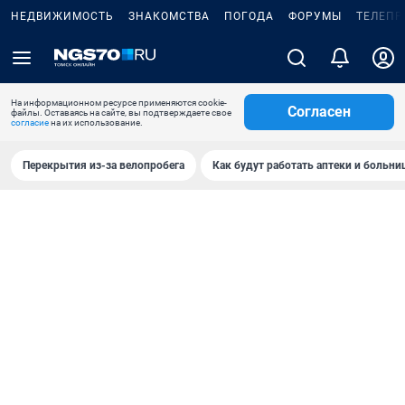
НЕДВИЖИМОСТЬ
ЗНАКОМСТВА
ПОГОДА
ФОРУМЫ
ТЕЛЕПР
На информационном ресурсе применяются cookie-
Согласен
файлы. Оставаясь на сайте, вы подтверждаете свое
согласие
на их использование.
Перекрытия из-за велопробега
Как будут работать аптеки и больн