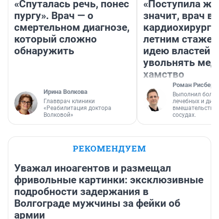
«Спуталась речь, понес
«Поступила жа
пургу». Врач — о
значит, врач в
смертельном диагнозе,
кардиохирург с
который сложно
летним стажем
обнаружить
идею властей
увольнять мед
хамство
Роман Рисберг
Ирина Волкова
Выполнил более
Главврач клиники
лечебных и диа
«Реабилитация доктора
вмешательств н
Волковой»
сосудах.
РЕКОМЕНДУЕМ
Уважал иноагентов и размещал
фривольные картинки: эксклюзивные
подробности задержания в
Волгограде мужчины за фейки об
армии