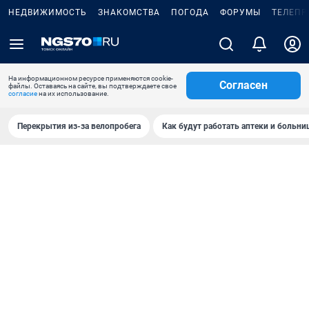
НЕДВИЖИМОСТЬ
ЗНАКОМСТВА
ПОГОДА
ФОРУМЫ
ТЕЛЕПР
На информационном ресурсе применяются cookie-
Согласен
файлы. Оставаясь на сайте, вы подтверждаете свое
согласие
на их использование.
Перекрытия из-за велопробега
Как будут работать аптеки и больн