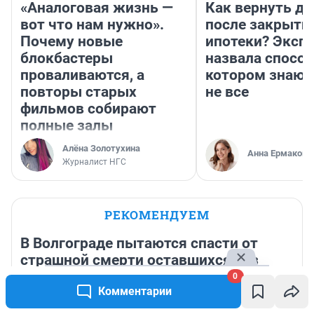
«Аналоговая жизнь —
Как вернуть де
вот что нам нужно».
после закрыти
Почему новые
ипотеки? Эксп
блокбастеры
назвала способ
проваливаются, а
котором знают
повторы старых
не все
фильмов собирают
полные залы
Алёна Золотухина
Анна Ермакова
Журналист НГС
РЕКОМЕНДУЕМ
В Волгограде пытаются спасти от
страшной смерти оставшихся без
мамы ежат
0
Комментарии
9 августа
15 800
2