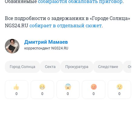
Обвиняемые
собираются обжаловать приговор
.
Все подробности о задержаниях в «Городе Солнца»
NGS24.RU
собирает в отдельный сюжет
.
Дмитрий Мамаев
корреспондент NGS24.RU
Город Солнца
Секта
Прокуратура
Следствие
Общ
0
0
0
0
0