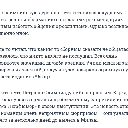
 в олимпийскую деревню Петр готовился к худшему. 
о встречал информацию о негласных рекомендациях
ным избегать общения с россиянами. Однако реально
ршенно иной.
где‑то читал, что каким‑то сборным сказали не общатьс
азалось, что никто ничего не послушал. Все очень
еняются значками, дружба крепкая. Учили меня игра
тересных занятий, получил уже подарков огромную су
иста издание «Абзац».
, что путь Петра на Олимпиаду не был простым. Еще д
столкнулся с серьезной проблемой: ему запретили исп
ма «Парфюмер» в своем выступлении. Эта новость ста
о команды очень неприятным сюрпризом — они узнал
го за несколько дней до вылета в Милан.