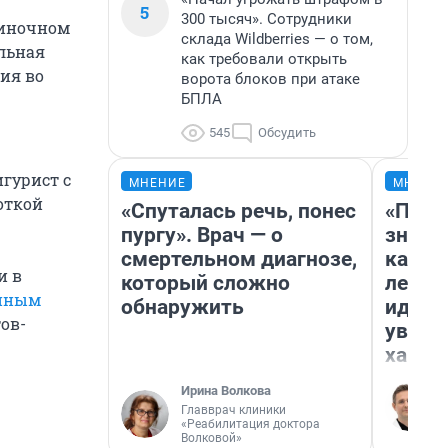
5
300 тысяч». Сотрудники
диночном
склада Wildberries — о том,
льная
как требовали открыть
ия во
ворота блоков при атаке
БПЛА
545
Обсудить
гурист с
МНЕНИЕ
МНЕНИ
откой
«Спуталась речь, понес
«Пост
пургу». Врач — о
значит
смертельном диагнозе,
карди
и в
который сложно
летни
енным
обнаружить
идею 
ов-
уволь
хамст
Ирина Волкова
Главврач клиники
«Реабилитация доктора
Волковой»