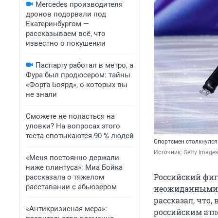
Mercedes производителя
дронов подорвали под
Екатеринбургом —
рассказываем всё, что
известно о покушении
Паспарту работал в метро, а
Фура был продюсером: тайны
«Форта Боярд», о которых вы
не знали
Сможете не попасться на
уловки? На вопросах этого
теста спотыкаются 90 % людей
Спортсмен столкнулся
Источник: 
Getty Images
«Меня постоянно держали
ниже плинтуса»: Миа Бойка
Российский фиг
рассказала о тяжелом
расставании с абьюзером
неожиданными 
рассказал, что,
«Антикризисная мера»:
российским атл