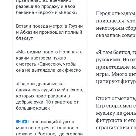
правительство временно
разрешило продажу и ввоз
бензина «Евро-2» и «Евро-3»
Перед отъездом
признается, чт
Встали поезда метро: в Грузии
некоторым сбор
и Абхазии произошел полный
оказалась сове
блэкаут
«Я там боялся, 
«Мы видим нового Нолана»: с
каким настроем нужно
русскими. Но ок
смотреть «Одиссею», чтобы
приветливые, м
она не выглядела как фиаско
игры. Много ин
цитирует фигур
«Год они дрались»: как
сложилась судьба мейн-кунов,
которых пристраивали в
Стоит отметить
добрые руки. 10 приветов от
Игр спортсмен 
больших кошек
музыку из филь
фигуриста и ег
Полыхающий фургон
ограничении все
мчал по встречке: главное о
пожаре в Ростове, где сгорели