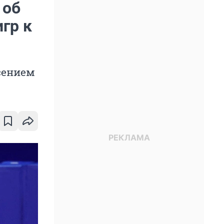
 об
гр к
сением