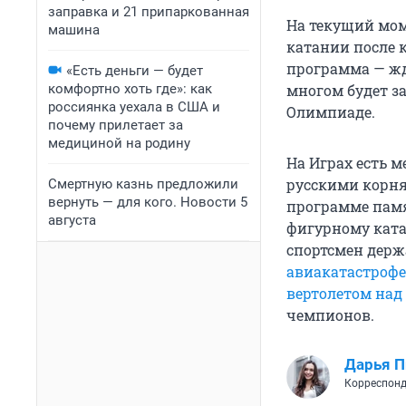
заправка и 21 припаркованная
На текущий мом
машина
катании после 
программа — жд
«Есть деньги — будет
комфортно хоть где»: как
многом будет з
россиянка уехала в США и
Олимпиаде.
почему прилетает за
медициной на родину
На Играх есть 
русскими корн
Смертную казнь предложили
вернуть — для кого. Новости 5
программе пам
августа
фигурному ката
спортсмен держ
авиакатастрофе 
вертолетом на
чемпионов.
Дарья П
Корреспонд