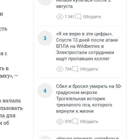
нельзя купаться после 2
августа
Он
1 341
Обсудить
сть
«Я не верю в эти цифры».
3
Спустя 13 дней после атаки
БПЛА на Wildberries в
Электростали сотрудники
я с
ищут пропавших коллег
ть в
754
Обсудить
мку», —
Сбил и бросил умирать на 50-
4
градусном морозе.
Трогательная история
о начала
трехлапого пса, которого
ользовать
вернули к жизни
ла для
570
Обсудить
и об
«Начал угрожать штрафом в