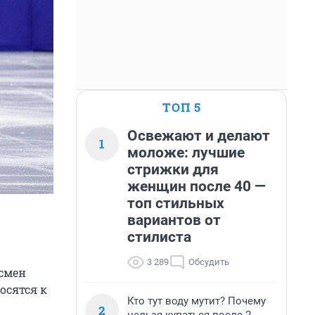
ТОП 5
Освежают и делают
1
моложе: лучшие
стрижки для
женщин после 40 —
топ стильных
вариантов от
стилиста
3 289
Обсудить
смен
осятся к
Кто тут воду мутит? Почему
2