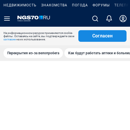
НЕДВИЖИМОСТЬ
ЗНАКОМСТВА
ПОГОДА
ФОРУМЫ
ТЕЛЕПР
На информационном ресурсе применяются cookie-
Согласен
файлы. Оставаясь на сайте, вы подтверждаете свое
согласие
на их использование.
Перекрытия из-за велопробега
Как будут работать аптеки и больн