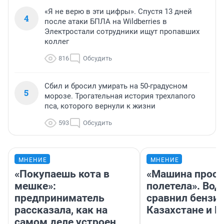
«Я не верю в эти цифры». Спустя 13 дней
4
после атаки БПЛА на Wildberries в
Электростали сотрудники ищут пропавших
коллег
816
Обсудить
Сбил и бросил умирать на 50-градусном
5
морозе. Трогательная история трехлапого
пса, которого вернули к жизни
593
Обсудить
МНЕНИЕ
МНЕНИЕ
«Покупаешь кота в
«Машина прост
мешке»:
полетела». Вод
предприниматель
сравнил бензин
рассказала, как на
Казахстане и Р
самом деле устроен