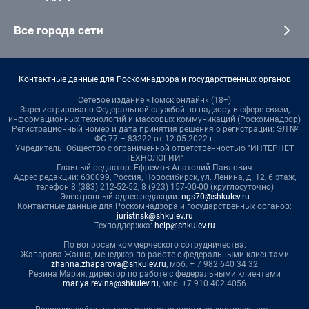
Все города сети
Контактные данные для Роскомнадзора и государственных органов
Сетевое издание «Томск онлайн» (18+)
Зарегистрировано Федеральной службой по надзору в сфере связи,
информационных технологий и массовых коммуникаций (Роскомнадзор)
Регистрационный номер и дата принятия решения о регистрации: ЭЛ №
ФС 77 – 83222 от 12.05.2022 г.
Учредитель: Общество с ограниченной ответственностью "ИНТЕРНЕТ
ТЕХНОЛОГИИ"
Главный редактор: Ефремов Анатолий Павлович
Адрес редакции: 630099, Россия, Новосибирск, ул. Ленина, д. 12, 6 этаж,
телефон 8 (383) 212-52-52, 8 (923) 157-00-00 (круглосуточно)
Электронный адрес редакции:
ngs70@shkulev.ru
Контактные данные для Роскомнадзора и государственных органов:
juristnsk@shkulev.ru
Техподдержка:
help@shkulev.ru
По вопросам коммерческого сотрудничества:
Жапарова Жанна, менеджер по работе с федеральными клиентами
zhanna.zhaparova@shkulev.ru
, моб. + 7 982 640 34 32
Ревина Мария, директор по работе с федеральными клиентами
mariya.revina@shkulev.ru
, моб. +7 910 402 4056