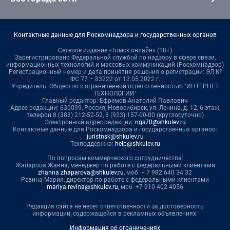
Контактные данные для Роскомнадзора и государственных органов
Сетевое издание «Томск онлайн» (18+)
Зарегистрировано Федеральной службой по надзору в сфере связи,
информационных технологий и массовых коммуникаций (Роскомнадзор)
Регистрационный номер и дата принятия решения о регистрации: ЭЛ №
ФС 77 – 83222 от 12.05.2022 г.
Учредитель: Общество с ограниченной ответственностью "ИНТЕРНЕТ
ТЕХНОЛОГИИ"
Главный редактор: Ефремов Анатолий Павлович
Адрес редакции: 630099, Россия, Новосибирск, ул. Ленина, д. 12, 6 этаж,
телефон 8 (383) 212-52-52, 8 (923) 157-00-00 (круглосуточно)
Электронный адрес редакции:
ngs70@shkulev.ru
Контактные данные для Роскомнадзора и государственных органов:
juristnsk@shkulev.ru
Техподдержка:
help@shkulev.ru
По вопросам коммерческого сотрудничества:
Жапарова Жанна, менеджер по работе с федеральными клиентами
zhanna.zhaparova@shkulev.ru
, моб. + 7 982 640 34 32
Ревина Мария, директор по работе с федеральными клиентами
mariya.revina@shkulev.ru
, моб. +7 910 402 4056
Редакция сайта не несет ответственности за достоверность
информации, содержащейся в рекламных объявлениях.
Информация об ограничениях