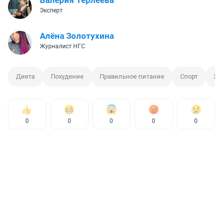
Эксперт
Алёна Золотухина
Журналист НГС
Диета
Похудение
Правильное питание
Спорт
Ху
0
0
0
0
0