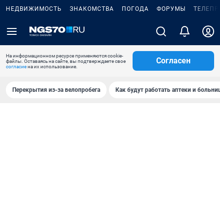
НЕДВИЖИМОСТЬ
ЗНАКОМСТВА
ПОГОДА
ФОРУМЫ
ТЕЛЕПР
На информационном ресурсе применяются cookie-
Согласен
файлы. Оставаясь на сайте, вы подтверждаете свое
согласие
на их использование.
Перекрытия из-за велопробега
Как будут работать аптеки и больн