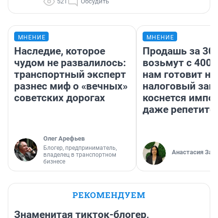
521
Обсудить
МНЕНИЕ
МНЕНИЕ
Наследие, которое
Продашь за 300
чудом не развалилось:
возьмут с 4000
транспортный эксперт
нам готовит н
разнес миф о «вечных»
налоговый зако
советских дорогах
коснется импор
даже репетито
Олег Арефьев
Блогер, предприниматель,
Анастасия Зав
владелец в транспортном
бизнесе
РЕКОМЕНДУЕМ
Знаменитая тикток-блогер,