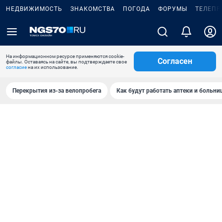
НЕДВИЖИМОСТЬ
ЗНАКОМСТВА
ПОГОДА
ФОРУМЫ
ТЕЛЕПР
На информационном ресурсе применяются cookie-
Согласен
файлы. Оставаясь на сайте, вы подтверждаете свое
согласие
на их использование.
Перекрытия из-за велопробега
Как будут работать аптеки и больн