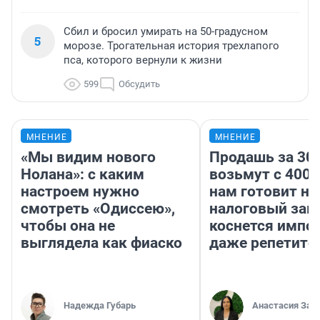
Сбил и бросил умирать на 50-градусном
5
морозе. Трогательная история трехлапого
пса, которого вернули к жизни
599
Обсудить
МНЕНИЕ
МНЕНИЕ
«Мы видим нового
Продашь за 300
Нолана»: с каким
возьмут с 4000
настроем нужно
нам готовит н
смотреть «Одиссею»,
налоговый зако
чтобы она не
коснется импор
выглядела как фиаско
даже репетито
Надежда Губарь
Анастасия Зав