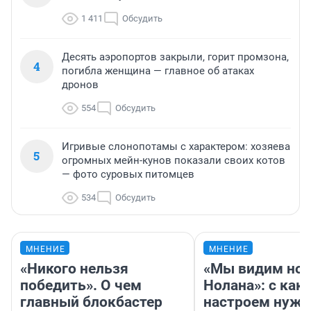
1 411
Обсудить
Десять аэропортов закрыли, горит промзона,
4
погибла женщина — главное об атаках
дронов
554
Обсудить
Игривые слонопотамы с характером: хозяева
5
огромных мейн-кунов показали своих котов
— фото суровых питомцев
534
Обсудить
МНЕНИЕ
МНЕНИЕ
«Никого нельзя
«Мы видим нов
победить». О чем
Нолана»: с как
главный блокбастер
настроем нужн