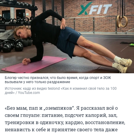
Блогер честно признался, что было время, когда спорт и ЗОЖ
вызывали у него только раздражение
Источник: 
кадр из видео teslond «Как я изменил своё тело за 100 
дней» / YouTube.com
«Без мам, пап и „оземпиков“. Я рассказал всё о
своем глоуапе: питание, подсчет калорий, зал,
тренировки в одиночку, кардио, восстановление,
ненависть к себе и принятие своего тела даже