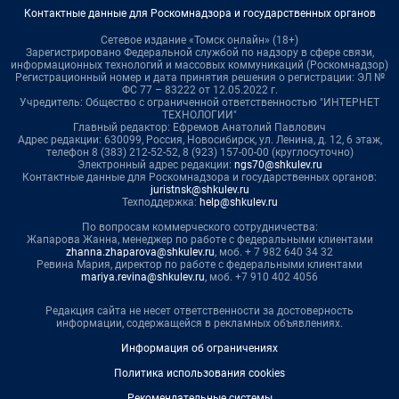
Контактные данные для Роскомнадзора и государственных органов
Сетевое издание «Томск онлайн» (18+)
Зарегистрировано Федеральной службой по надзору в сфере связи,
информационных технологий и массовых коммуникаций (Роскомнадзор)
Регистрационный номер и дата принятия решения о регистрации: ЭЛ №
ФС 77 – 83222 от 12.05.2022 г.
Учредитель: Общество с ограниченной ответственностью "ИНТЕРНЕТ
ТЕХНОЛОГИИ"
Главный редактор: Ефремов Анатолий Павлович
Адрес редакции: 630099, Россия, Новосибирск, ул. Ленина, д. 12, 6 этаж,
телефон 8 (383) 212-52-52, 8 (923) 157-00-00 (круглосуточно)
Электронный адрес редакции:
ngs70@shkulev.ru
Контактные данные для Роскомнадзора и государственных органов:
juristnsk@shkulev.ru
Техподдержка:
help@shkulev.ru
По вопросам коммерческого сотрудничества:
Жапарова Жанна, менеджер по работе с федеральными клиентами
zhanna.zhaparova@shkulev.ru
, моб. + 7 982 640 34 32
Ревина Мария, директор по работе с федеральными клиентами
mariya.revina@shkulev.ru
, моб. +7 910 402 4056
Редакция сайта не несет ответственности за достоверность
информации, содержащейся в рекламных объявлениях.
Информация об ограничениях
Политика использования cookies
Рекомендательные системы