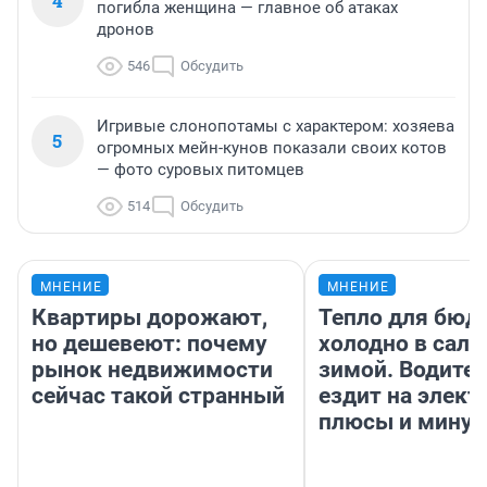
4
погибла женщина — главное об атаках
дронов
546
Обсудить
Игривые слонопотамы с характером: хозяева
5
огромных мейн-кунов показали своих котов
— фото суровых питомцев
514
Обсудить
МНЕНИЕ
МНЕНИЕ
Квартиры дорожают,
Тепло для бюд
но дешевеют: почему
холодно в сало
рынок недвижимости
зимой. Водител
сейчас такой странный
ездит на элект
плюсы и мину