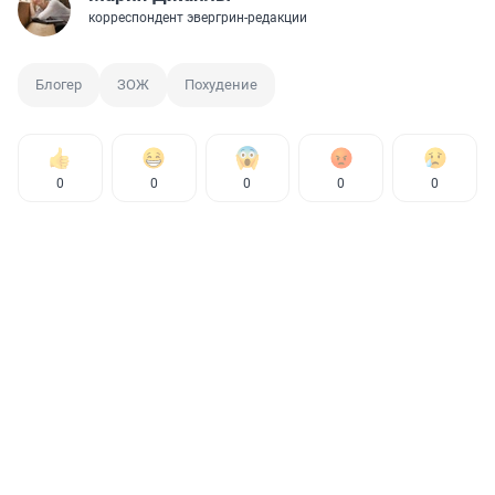
корреспондент эвергрин-редакции
Блогер
ЗОЖ
Похудение
0
0
0
0
0