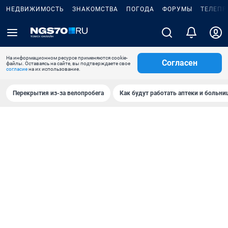
НЕДВИЖИМОСТЬ
ЗНАКОМСТВА
ПОГОДА
ФОРУМЫ
ТЕЛЕПР
На информационном ресурсе применяются cookie-
Согласен
файлы. Оставаясь на сайте, вы подтверждаете свое
согласие
на их использование.
Перекрытия из-за велопробега
Как будут работать аптеки и больн