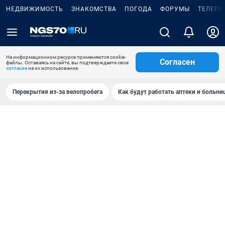
НЕДВИЖИМОСТЬ
ЗНАКОМСТВА
ПОГОДА
ФОРУМЫ
ТЕЛЕПР
На информационном ресурсе применяются cookie-
Согласен
файлы. Оставаясь на сайте, вы подтверждаете свое
согласие
на их использование.
Перекрытия из-за велопробега
Как будут работать аптеки и больн