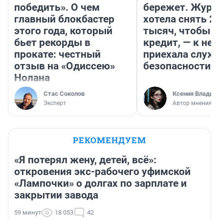
победить». О чем
бережет. Журн
главный блокбастер
хотела снять 2
этого года, который
тысяч, чтобы п
бьет рекорды в
кредит, — к не
прокате: честный
приехала служ
отзыв на «Одиссею»
безопасности
Нолана
Стас Соколов
Ксения Владим
Эксперт
Автор мнения
РЕКОМЕНДУЕМ
«Я потерял жену, детей, всё»:
откровения экс-рабочего уфимской
«Лампочки» о долгах по зарплате и
закрытии завода
59 минут
18 053
42