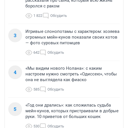
рассказали про сына, который всю жизнь
боролся с раком
1 822
Обсудить
Игривые слонопотамы с характером: хозяева
3
огромных мейн-кунов показали своих котов
— фото суровых питомцев
642
Обсудить
«Мы видим нового Нолана»: с каким
4
настроем нужно смотреть «Одиссею», чтобы
она не выглядела как фиаско
585
Обсудить
«Год они дрались»: как сложилась судьба
5
мейн-кунов, которых пристраивали в добрые
руки. 10 приветов от больших кошек
530
Обсудить