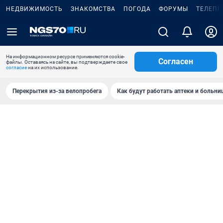
НЕДВИЖИМОСТЬ
ЗНАКОМСТВА
ПОГОДА
ФОРУМЫ
ТЕЛЕПР
На информационном ресурсе применяются cookie-
Согласен
файлы. Оставаясь на сайте, вы подтверждаете свое
согласие
на их использование.
Перекрытия из-за велопробега
Как будут работать аптеки и больн