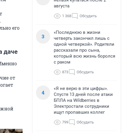
нельзя купаться после 2
августа
т
1 368
Обсудить
.
льно его
«Последнюю в жизни
3
четверть закончил лишь с
одной четверкой». Родители
рассказали про сына,
а даче
который всю жизнь боролся
с раком
 Именно
873
Обсудить
чие от
огает
«Я не верю в эти цифры».
4
Спустя 13 дней после атаки
БПЛА на Wildberries в
Электростали сотрудники
ужной
ищут пропавших коллег
799
Обсудить