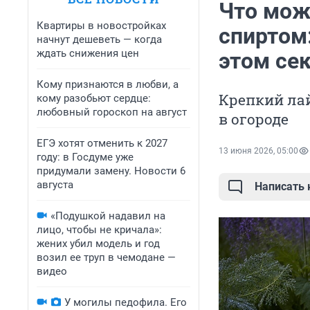
Что мож
Квартиры в новостройках
спиртом:
начнут дешеветь — когда
ждать снижения цен
этом се
Кому признаются в любви, а
Крепкий ла
кому разобьют сердце:
любовный гороскоп на август
в огороде
ЕГЭ хотят отменить к 2027
13 июня 2026, 05:00
году: в Госдуме уже
придумали замену. Новости 6
августа
Написать
«Подушкой надавил на
лицо, чтобы не кричала»:
жених убил модель и год
возил ее труп в чемодане —
видео
У могилы педофила. Его