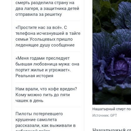
смерть разделила страну на
два лагеря, а защитника детей
отправила за решетку
«Простите нас за всё». С
телефона исчезнувшей в тайге
семьи Усольцевых пришло
леденящее душу сообщение
«Меня годами преследует
бывшая любовница мужа: она
портит жилье и угрожает».
Реальная история
Нам врали, что кофе вреден?
Кому можно пить до пяти
чашек в день
Нашатырный спирт пом
Пилоты потерпевшего
Источник: 
GPT
крушение самолета
рассказали, как выживали в
Нашатырный сп