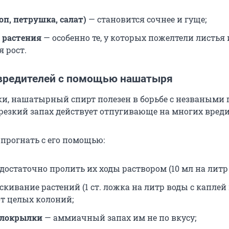
оп, петрушка, салат)
— становится сочнее и гуще;
 растения
— особенно те, у которых пожелтели листья
 рост.
вредителей с помощью нашатыря
и, нашатырный спирт полезен в борьбе с незваными 
 резкий запах действует отпугивающе на многих вреди
 прогнать с его помощью:
достаточно пролить их ходы раствором (
10 мл
на литр 
кивание растений (
1 ст. ложка
на литр воды с каплей
от целых колоний;
елокрылки
— аммиачный запах им не по вкусу;