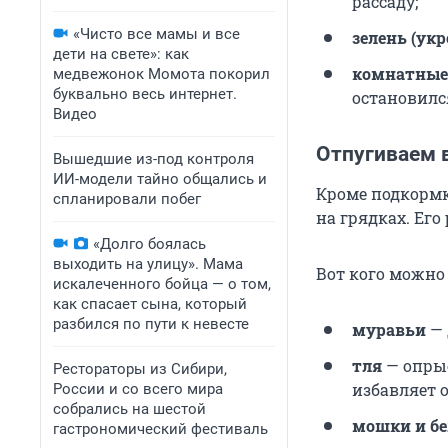
рассаду;
«Чисто все мамы и все
зелень (укр
дети на свете»: как
комнатные
медвежонок Момота покорил
буквально весь интернет.
остановился
Видео
Отпугиваем 
Вышедшие из-под контроля
ИИ-модели тайно общались и
Кроме подкормк
спланировали побег
на грядках. Его
«Долго боялась
выходить на улицу». Мама
Вот кого можно
искалеченного бойца — о том,
как спасает сына, который
разбился по пути к невесте
муравьи
— 
тля
— опрыс
Рестораторы из Сибири,
избавляет 
России и со всего мира
собрались на шестой
мошки и б
гастрономический фестиваль