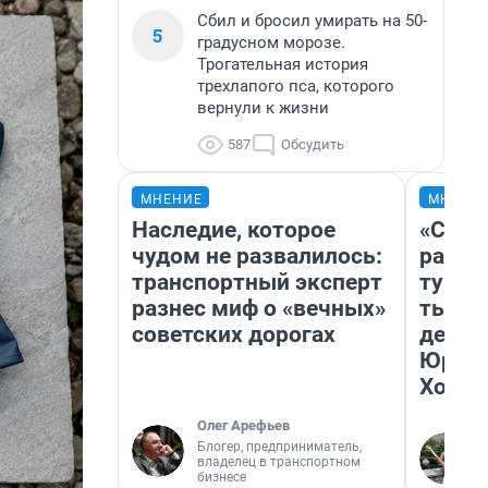
Сбил и бросил умирать на 50-
5
градусном морозе.
Трогательная история
трехлапого пса, которого
вернули к жизни
587
Обсудить
МНЕНИЕ
МНЕНИ
Наследие, которое
«Слив
чудом не развалилось:
разоч
транспортный эксперт
турис
разнес миф о «вечных»
тысяч
советских дорогах
день 
Юрско
Хогва
Олег Арефьев
Блогер, предприниматель,
владелец в транспортном
бизнесе