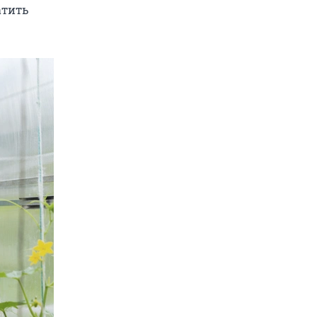
атить