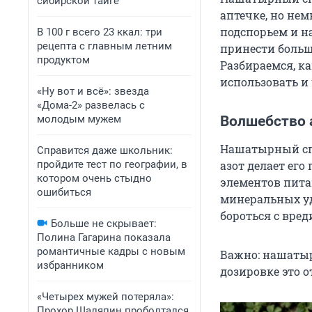
сибирской тайге
аптечке, но не
подспорьем и на
В 100 г всего 23 ккал: три
рецепта с главным летним
принести больш
продуктом
Разбираемся, к
использовать и 
«Ну вот и всё»: звезда
«Дома-2» развелась с
молодым мужем
Волшебство 
Нашатырный спи
Справится даже школьник:
пройдите тест по географии, в
азот делает его
котором очень стыдно
элементов пита
ошибиться
минеральных уд
бороться с вред
Больше не скрывает:
Полина Гагарина показала
романтичные кадры с новым
Важно: нашатыр
избранником
дозировке это 
«Четырех мужей потеряла»:
Прохор Шаляпин проболтался