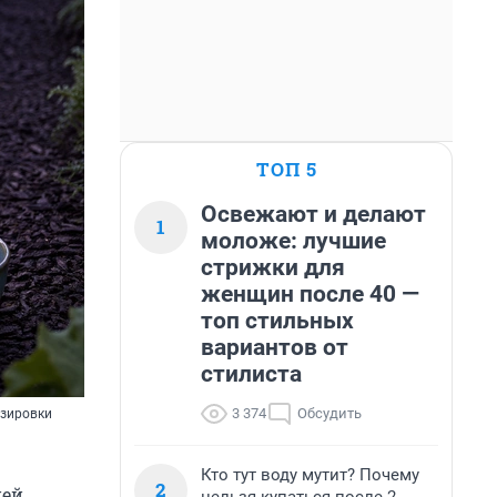
ТОП 5
Освежают и делают
1
моложе: лучшие
стрижки для
женщин после 40 —
топ стильных
вариантов от
стилиста
3 374
Обсудить
озировки
Кто тут воду мутит? Почему
2
ней