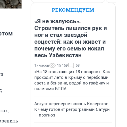
РЕКОМЕНДУЕМ
«Я не жалуюсь».
Строитель лишился рук и
ртом
ног и стал звездой
соцсетей: как он живет и
почему его семью искал
весь Узбекистан
17 часов
15 159
58
«На 18 отдыхающих 18 поваров». Как
и:
проходит лето в Крыму с перебоями
света и бензина, водой по графику и
налетами БПЛА
;
Август перевернет жизнь Козерогов.
К чему готовит ретроградный Сатурн
гах;
— прогноз
крепить