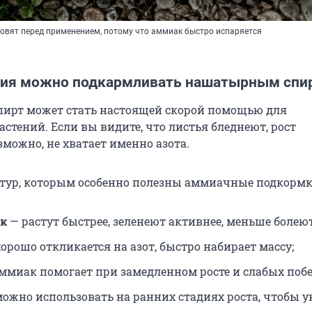
овят перед применением, потому что аммиак быстро испаряется
ния можно подкармливать нашатырным спи
ирт может стать настоящей скорой помощью для
стений. Если вы видите, что листья бледнеют, рост
зможно, не хватает именно азота.
ьтур, которым особенно полезны аммиачные подкормк
ок
— растут быстрее, зеленеют активнее, меньше болеют
орошо откликается на азот, быстро набирает массу;
ммиак помогает при замедленном росте и слабых побе
ожно использовать на ранних стадиях роста, чтобы у