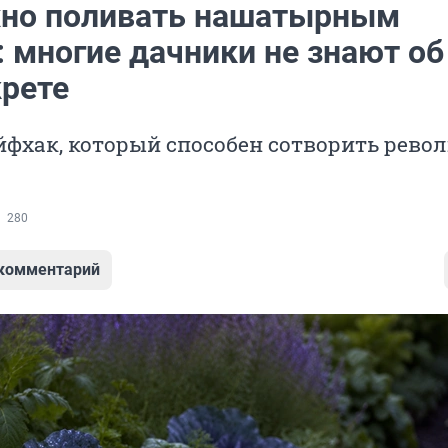
но поливать нашатырным
 многие дачники не знают об
крете
йфхак, который способен сотворить рев
280
 комментарий