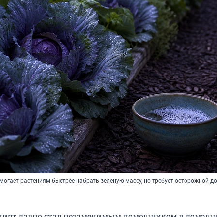
огает растениям быстрее набрать зеленую массу, но требует осторожной д
ирт давно стал незаменимым помощником в домаш