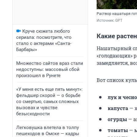
Раствор нашатыря гот
Источник: 
GPT
Круче сюжета любого
Какие расте
сериала: посмотрите, что
стало с актерами «Санта-
Нашатырный сп
Барбары»
«голодающих» ра
замедляется, во
Множество сайтов враз стали
недоступны: массовый сбой
произошел в Рунете
Вот список кул
«У меня есть еще пять минут»:
фельдшер скорой — о борьбе
лук и чесн
со смертью, самых сложных
вызовах и чувстве
капуста
— х
безысходности
огурцы
— а
Легковушка влетела в толпу
томаты
— м
пешеходов в Омске — кадры