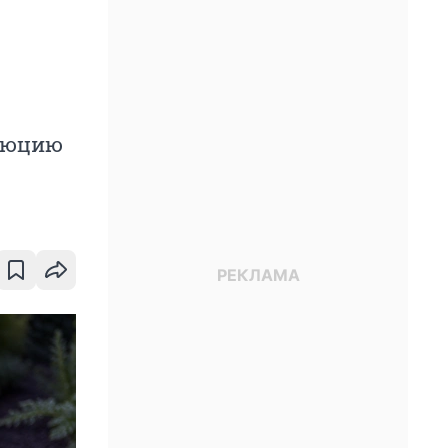
олюцию