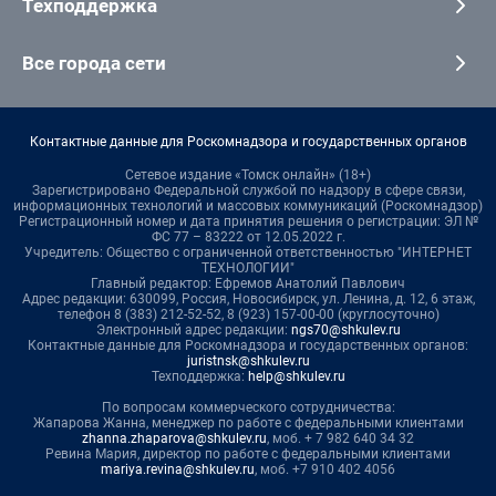
Техподдержка
Все города сети
Контактные данные для Роскомнадзора и государственных органов
Сетевое издание «Томск онлайн» (18+)
Зарегистрировано Федеральной службой по надзору в сфере связи,
информационных технологий и массовых коммуникаций (Роскомнадзор)
Регистрационный номер и дата принятия решения о регистрации: ЭЛ №
ФС 77 – 83222 от 12.05.2022 г.
Учредитель: Общество с ограниченной ответственностью "ИНТЕРНЕТ
ТЕХНОЛОГИИ"
Главный редактор: Ефремов Анатолий Павлович
Адрес редакции: 630099, Россия, Новосибирск, ул. Ленина, д. 12, 6 этаж,
телефон 8 (383) 212-52-52, 8 (923) 157-00-00 (круглосуточно)
Электронный адрес редакции:
ngs70@shkulev.ru
Контактные данные для Роскомнадзора и государственных органов:
juristnsk@shkulev.ru
Техподдержка:
help@shkulev.ru
По вопросам коммерческого сотрудничества:
Жапарова Жанна, менеджер по работе с федеральными клиентами
zhanna.zhaparova@shkulev.ru
, моб. + 7 982 640 34 32
Ревина Мария, директор по работе с федеральными клиентами
mariya.revina@shkulev.ru
, моб. +7 910 402 4056