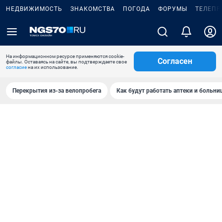
НЕДВИЖИМОСТЬ
ЗНАКОМСТВА
ПОГОДА
ФОРУМЫ
ТЕЛЕПР
На информационном ресурсе применяются cookie-
Согласен
файлы. Оставаясь на сайте, вы подтверждаете свое
согласие
на их использование.
Перекрытия из-за велопробега
Как будут работать аптеки и больн