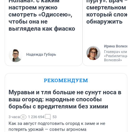
Нолана»: с каким
пургу». Врач — 
настроем нужно
смертельном д
смотреть «Одиссею»,
который слож
чтобы она не
обнаружить
выглядела как фиаско
Ирина Волкова
Главврач клини
Надежда Губарь
«Реабилитация 
Волковой»
РЕКОМЕНДУЕМ
Муравьи и тля больше не сунут носа в
ваш огород: народные способы
борьбы с вредителями без химии
3 часа
1 236 694
53
Как за август подготовить огород к зиме и не
потерять урожай — советы агронома