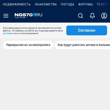
НЕДВИЖИМОСТЬ
ЗНАКОМСТВА
ПОГОДА
ФОРУМЫ
ТЕЛЕПР
На информационном ресурсе применяются cookie-
Согласен
файлы. Оставаясь на сайте, вы подтверждаете свое
согласие
на их использование.
Перекрытия из-за велопробега
Как будут работать аптеки и больн