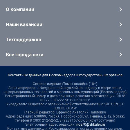
О компании
Наши вакансии
Техподдержка
Все города сети
Контактные данные для Роскомнадзора и государственных органов
Сетевое издание «Томск онлайн» (18+)
Зарегистрировано Федеральной службой по надзору в сфере связи,
информационных технологий и массовых коммуникаций (Роскомнадзор)
Регистрационный номер и дата принятия решения о регистрации: ЭЛ №
ФС 77 – 83222 от 12.05.2022 г.
Учредитель: Общество с ограниченной ответственностью "ИНТЕРНЕТ
ТЕХНОЛОГИИ"
Главный редактор: Ефремов Анатолий Павлович
Адрес редакции: 630099, Россия, Новосибирск, ул. Ленина, д. 12, 6 этаж,
телефон 8 (383) 212-52-52, 8 (923) 157-00-00 (круглосуточно)
Электронный адрес редакции:
ngs70@shkulev.ru
Контактные данные для Роскомнадзора и государственных органов: