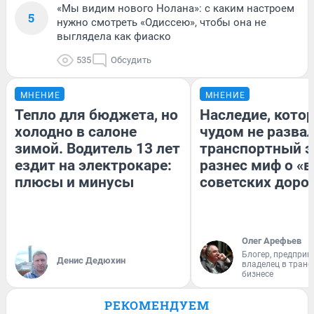
«Мы видим нового Нолана»: с каким настроем
5
нужно смотреть «Одиссею», чтобы она не
выглядела как фиаско
535
Обсудить
МНЕНИЕ
МНЕНИЕ
Тепло для бюджета, но
Наследие, кото
холодно в салоне
чудом не разва
зимой. Водитель 13 лет
транспортный э
ездит на электрокаре:
разнес миф о «
плюсы и минусы
советских доро
Олег Арефьев
Блогер, предприн
Денис Дедюхин
владелец в тран
бизнесе
РЕКОМЕНДУЕМ