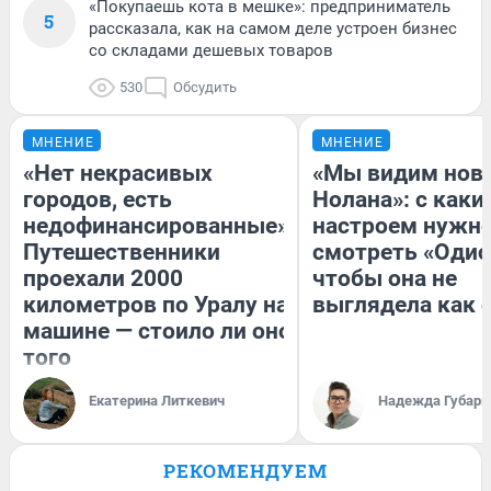
«Покупаешь кота в мешке»: предприниматель
5
рассказала, как на самом деле устроен бизнес
со складами дешевых товаров
530
Обсудить
МНЕНИЕ
МНЕНИЕ
«Нет некрасивых
«Мы видим нов
городов, есть
Нолана»: с каки
недофинансированные».
настроем нужн
Путешественники
смотреть «Одис
проехали 2000
чтобы она не
километров по Уралу на
выглядела как 
машине — стоило ли оно
того
Екатерина Литкевич
Надежда Губарь
РЕКОМЕНДУЕМ