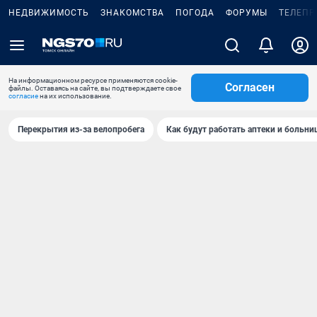
НЕДВИЖИМОСТЬ
ЗНАКОМСТВА
ПОГОДА
ФОРУМЫ
ТЕЛЕПР
На информационном ресурсе применяются cookie-
Согласен
файлы. Оставаясь на сайте, вы подтверждаете свое
согласие
на их использование.
Перекрытия из-за велопробега
Как будут работать аптеки и больн