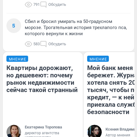
791
Обсудить
Сбил и бросил умирать на 50-градусном
5
морозе. Трогательная история трехлапого пса,
которого вернули к жизни
583
Обсудить
МНЕНИЕ
МНЕНИЕ
Квартиры дорожают,
Мой банк меня
но дешевеют: почему
бережет. Журн
рынок недвижимости
хотела снять 20
сейчас такой странный
тысяч, чтобы п
кредит, — к ней
приехала служб
безопасности
Екатерина Торопова
Ксения Владими
директор агентства
Автор мнения