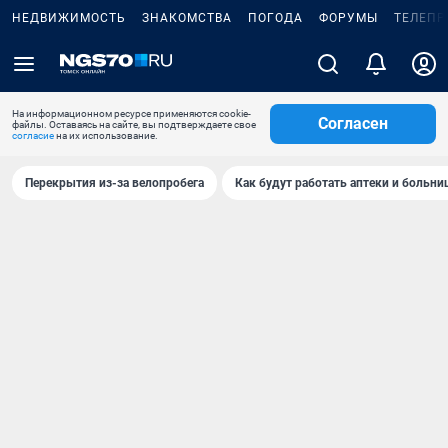
НЕДВИЖИМОСТЬ
ЗНАКОМСТВА
ПОГОДА
ФОРУМЫ
ТЕЛЕПР
На информационном ресурсе применяются cookie-
Согласен
файлы. Оставаясь на сайте, вы подтверждаете свое
согласие
на их использование.
Перекрытия из-за велопробега
Как будут работать аптеки и больн