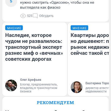
5
нужно смотреть «Одиссею», чтобы она не
выглядела как фиаско
525
Обсудить
МНЕНИЕ
МНЕНИЕ
Наследие, которое
Квартиры доро
чудом не развалилось:
но дешевеют: п
транспортный эксперт
рынок недвижи
разнес миф о «вечных»
сейчас такой с
советских дорогах
Олег Арефьев
Екатерина Тороп
Блогер, предприниматель,
владелец в транспортном
директор агентст
бизнесе
недвижимости
РЕКОМЕНДУЕМ