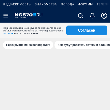
НЕДВИЖИМОСТЬ
ЗНАКОМСТВА
ПОГОДА
ФОРУМЫ
ТЕЛЕПР
На информационном ресурсе применяются cookie-
Согласен
файлы. Оставаясь на сайте, вы подтверждаете свое
согласие
на их использование.
Перекрытия из-за велопробега
Как будут работать аптеки и больн