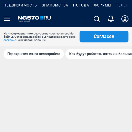
НЕДВИЖИМОСТЬ
ЗНАКОМСТВА
ПОГОДА
ФОРУМЫ
ТЕЛЕПР
На информационном ресурсе применяются cookie-
Согласен
файлы. Оставаясь на сайте, вы подтверждаете свое
согласие
на их использование.
Перекрытия из-за велопробега
Как будут работать аптеки и больн