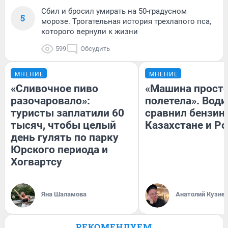
Сбил и бросил умирать на 50-градусном
5
морозе. Трогательная история трехлапого пса,
которого вернули к жизни
599
Обсудить
МНЕНИЕ
МНЕНИЕ
«Сливочное пиво
«Машина прост
разочаровало»:
полетела». Води
туристы заплатили 60
сравнил бензин
тысяч, чтобы целый
Казахстане и Р
день гулять по парку
Юрского периода и
Хогвартсу
Яна Шаламова
Анатолий Кузне
РЕКОМЕНДУЕМ