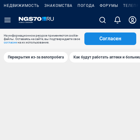
НЕДВИЖИМОСТЬ
ЗНАКОМСТВА
ПОГОДА
ФОРУМЫ
ТЕЛЕПР
На информационном ресурсе применяются cookie-
Согласен
файлы. Оставаясь на сайте, вы подтверждаете свое
согласие
на их использование.
Перекрытия из-за велопробега
Как будут работать аптеки и больн