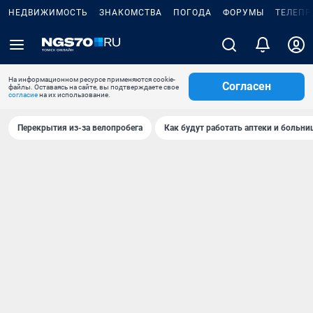
НЕДВИЖИМОСТЬ
ЗНАКОМСТВА
ПОГОДА
ФОРУМЫ
ТЕЛЕПР
На информационном ресурсе применяются cookie-
Согласен
файлы. Оставаясь на сайте, вы подтверждаете свое
согласие
на их использование.
Перекрытия из-за велопробега
Как будут работать аптеки и больн