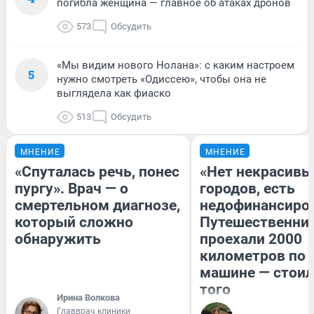
погибла женщина — главное об атаках дронов
573
Обсудить
«Мы видим нового Нолана»: с каким настроем
5
нужно смотреть «Одиссею», чтобы она не
выглядела как фиаско
513
Обсудить
МНЕНИЕ
МНЕНИЕ
«Спуталась речь, понес
«Нет некрасивы
пургу». Врач — о
городов, есть
смертельном диагнозе,
недофинансиро
который сложно
Путешественни
обнаружить
проехали 2000
километров по 
машине — стоил
того
Ирина Волкова
Главврач клиники