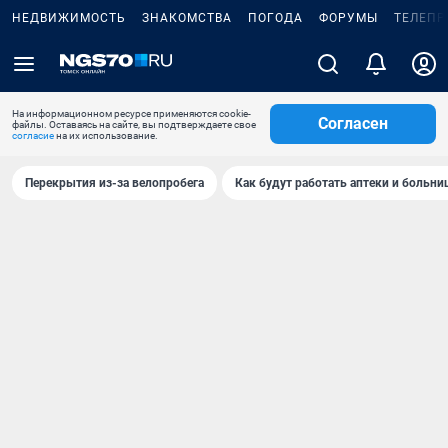
НЕДВИЖИМОСТЬ
ЗНАКОМСТВА
ПОГОДА
ФОРУМЫ
ТЕЛЕПР
На информационном ресурсе применяются cookie-
Согласен
файлы. Оставаясь на сайте, вы подтверждаете свое
согласие
на их использование.
Перекрытия из-за велопробега
Как будут работать аптеки и больн