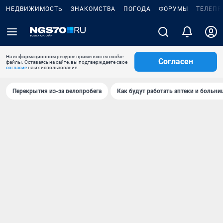
НЕДВИЖИМОСТЬ
ЗНАКОМСТВА
ПОГОДА
ФОРУМЫ
ТЕЛЕПР
На информационном ресурсе применяются cookie-
Согласен
файлы. Оставаясь на сайте, вы подтверждаете свое
согласие
на их использование.
Перекрытия из-за велопробега
Как будут работать аптеки и больн