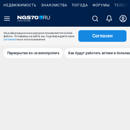
НЕДВИЖИМОСТЬ
ЗНАКОМСТВА
ПОГОДА
ФОРУМЫ
ТЕЛЕПР
На информационном ресурсе применяются cookie-
Согласен
файлы. Оставаясь на сайте, вы подтверждаете свое
согласие
на их использование.
Перекрытия из-за велопробега
Как будут работать аптеки и больн