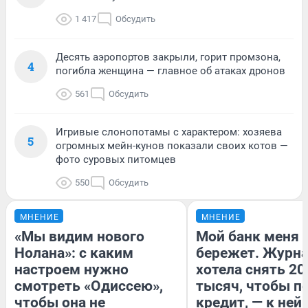
1 417
Обсудить
Десять аэропортов закрыли, горит промзона,
4
погибла женщина — главное об атаках дронов
561
Обсудить
Игривые слонопотамы с характером: хозяева
5
огромных мейн-кунов показали своих котов —
фото суровых питомцев
550
Обсудить
МНЕНИЕ
МНЕНИЕ
«Мы видим нового
Мой банк меня
Нолана»: с каким
бережет. Журн
настроем нужно
хотела снять 20
смотреть «Одиссею»,
тысяч, чтобы п
чтобы она не
кредит, — к ней