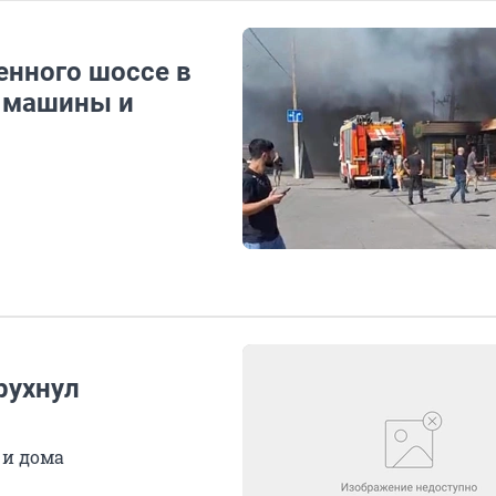
енного шоссе в
и машины и
рухнул
 и дома