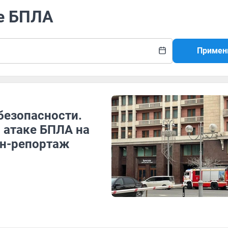
ие БПЛА
Примен
безопасности.
 атаке БПЛА на
йн-репортаж