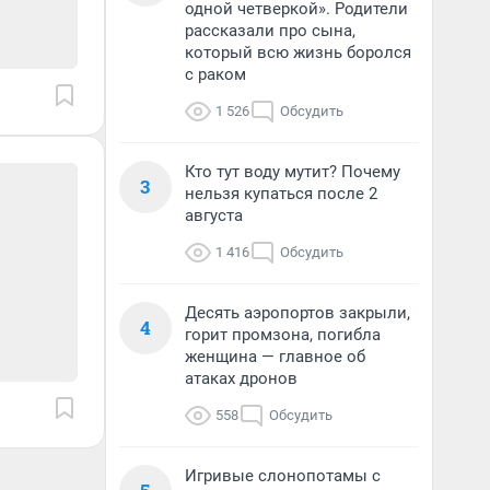
одной четверкой». Родители
рассказали про сына,
который всю жизнь боролся
с раком
1 526
Обсудить
Кто тут воду мутит? Почему
3
нельзя купаться после 2
августа
1 416
Обсудить
Десять аэропортов закрыли,
4
горит промзона, погибла
женщина — главное об
атаках дронов
558
Обсудить
Игривые слонопотамы с