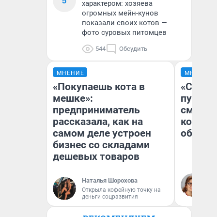
5
характером: хозяева
огромных мейн-кунов
показали своих котов —
фото суровых питомцев
544
Обсудить
МНЕНИЕ
МНЕНИЕ
«Покупаешь кота в
«Спутал
мешке»:
пургу».
предприниматель
смерте
рассказала, как на
которы
самом деле устроен
обнару
бизнес со складами
дешевых товаров
Ир
Наталья Шорохова
Гл
Открыла кофейную точку на
«Р
деньги соцразвития
Во