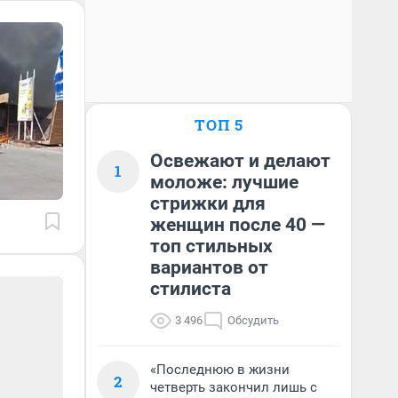
ТОП 5
Освежают и делают
1
моложе: лучшие
стрижки для
женщин после 40 —
топ стильных
вариантов от
стилиста
3 496
Обсудить
«Последнюю в жизни
2
четверть закончил лишь с