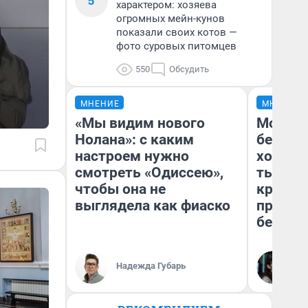
5
характером: хозяева
огромных мейн-кунов
показали своих котов —
фото суровых питомцев
550
Обсудить
МНЕНИЕ
МНЕНИЕ
«Мы видим нового
Мой ба
Нолана»: с каким
береже
настроем нужно
хотела 
смотреть «Одиссею»,
тысяч,
чтобы она не
кредит,
выглядела как фиаско
приеха
безопа
Кс
Надежда Губарь
Ав