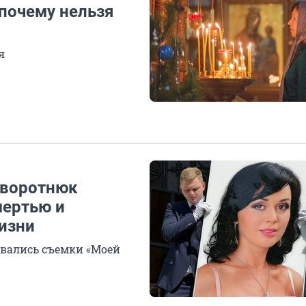
почему нельзя
я
Заворотнюк
мертью и
изни
авались съемки «Моей