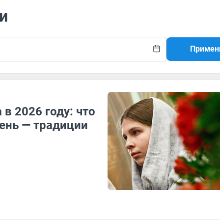
и
Примен
в 2026 году: что
день — традиции