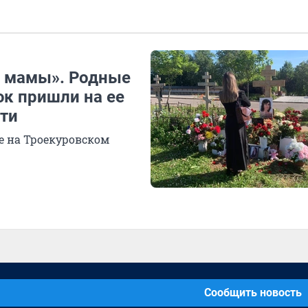
з мамы». Родные
юк пришли на ее
рти
е на Троекуровском
Сообщить новость