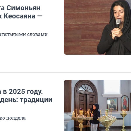
та Симоньян
х Кеосаяна —
гательными словами
в 2025 году.
 день: традиции
ко полдела