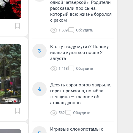
одной четверкой». Родители
рассказали про сына,
который всю жизнь боролся
с раком
1 539
Обсудить
Кто тут воду мутит? Почему
3
нельзя купаться после 2
августа
1 418
Обсудить
Десять аэропортов закрыли,
4
горит промзона, погибла
женщина — главное об
атаках дронов
562
Обсудить
Игривые слонопотамы с