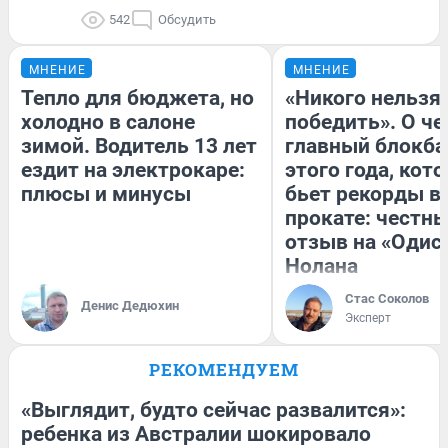
542
Обсудить
МНЕНИЕ
МНЕНИЕ
Тепло для бюджета, но
«Никого нельзя
холодно в салоне
победить». О ч
зимой. Водитель 13 лет
главный блокба
ездит на электрокаре:
этого года, кот
плюсы и минусы
бьет рекорды в
прокате: честн
отзыв на «Одис
Нолана
Стас Соколов
Денис Дедюхин
Эксперт
РЕКОМЕНДУЕМ
«Выглядит, будто сейчас развалится»:
ребенка из Австралии шокировало