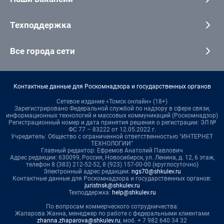
Техподдержка
Все города сети
Контактные данные для Роскомнадзора и государственных органов
Сетевое издание «Томск онлайн» (18+)
Зарегистрировано Федеральной службой по надзору в сфере связи,
информационных технологий и массовых коммуникаций (Роскомнадзор)
Регистрационный номер и дата принятия решения о регистрации: ЭЛ №
ФС 77 – 83222 от 12.05.2022 г.
Учредитель: Общество с ограниченной ответственностью "ИНТЕРНЕТ
ТЕХНОЛОГИИ"
Главный редактор: Ефремов Анатолий Павлович
Адрес редакции: 630099, Россия, Новосибирск, ул. Ленина, д. 12, 6 этаж,
телефон 8 (383) 212-52-52, 8 (923) 157-00-00 (круглосуточно)
Электронный адрес редакции:
ngs70@shkulev.ru
Контактные данные для Роскомнадзора и государственных органов:
juristnsk@shkulev.ru
Техподдержка:
help@shkulev.ru
По вопросам коммерческого сотрудничества:
Жапарова Жанна, менеджер по работе с федеральными клиентами
zhanna.zhaparova@shkulev.ru
, моб. + 7 982 640 34 32