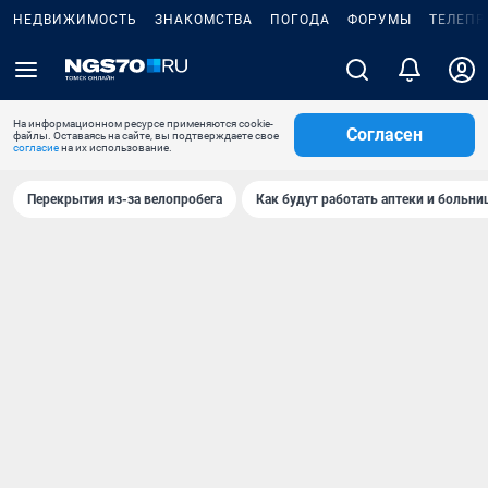
НЕДВИЖИМОСТЬ
ЗНАКОМСТВА
ПОГОДА
ФОРУМЫ
ТЕЛЕПР
На информационном ресурсе применяются cookie-
Согласен
файлы. Оставаясь на сайте, вы подтверждаете свое
согласие
на их использование.
Перекрытия из-за велопробега
Как будут работать аптеки и больн