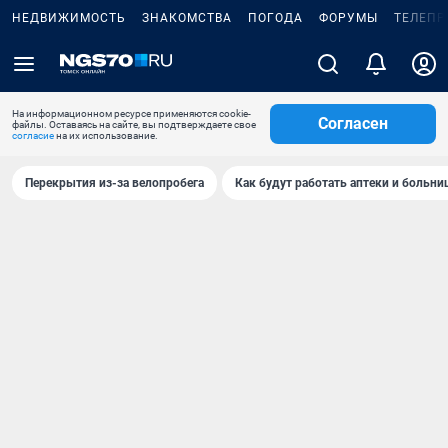
НЕДВИЖИМОСТЬ
ЗНАКОМСТВА
ПОГОДА
ФОРУМЫ
ТЕЛЕПР
На информационном ресурсе применяются cookie-
Согласен
файлы. Оставаясь на сайте, вы подтверждаете свое
согласие
на их использование.
Перекрытия из-за велопробега
Как будут работать аптеки и больн