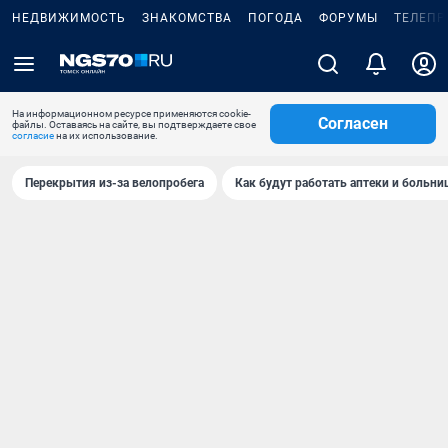
НЕДВИЖИМОСТЬ
ЗНАКОМСТВА
ПОГОДА
ФОРУМЫ
ТЕЛЕПР
На информационном ресурсе применяются cookie-
Согласен
файлы. Оставаясь на сайте, вы подтверждаете свое
согласие
на их использование.
Перекрытия из-за велопробега
Как будут работать аптеки и больн