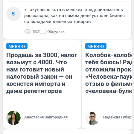
«Покупаешь кота в мешке»: предприниматель
5
рассказала, как на самом деле устроен бизнес
со складами дешевых товаров
532
Обсудить
МНЕНИЕ
МНЕНИЕ
Продашь за 3000, налог
Колобок-колобо
возьмут с 4000. Что
тебя боюсь! Рад
нам готовит новый
отложили прок
налоговый закон — он
«Человека-паук
коснется импорта и
отзыв о фильме
даже репетиторов
«человека-булк
Анастасия Завгородняя
Надежда Губарь