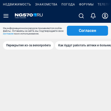
НЕДВИЖИМОСТЬ
ЗНАКОМСТВА
ПОГОДА
ФОРУМЫ
ТЕЛЕПР
На информационном ресурсе применяются cookie-
Согласен
файлы. Оставаясь на сайте, вы подтверждаете свое
согласие
на их использование.
Перекрытия из-за велопробега
Как будут работать аптеки и больн