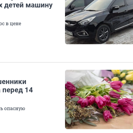
х детей машину
ос в цене
шенники
 перед 14
ть опасную