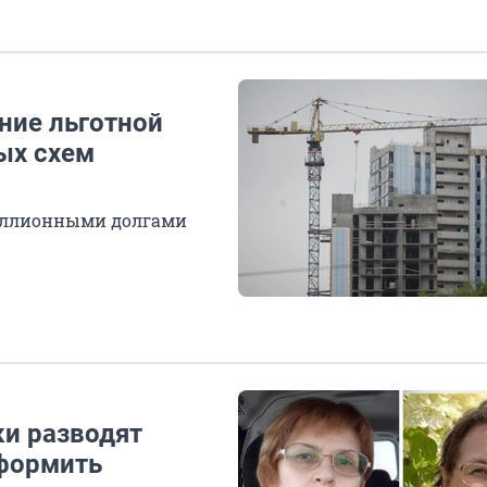
ние льготной
рых схем
миллионными долгами
ки разводят
формить