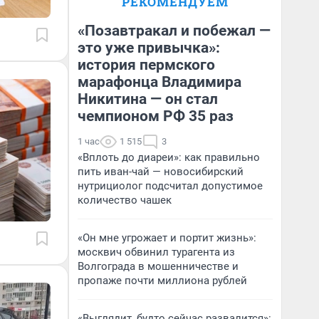
РЕКОМЕНДУЕМ
«Позавтракал и побежал —
это уже привычка»:
история пермского
марафонца Владимира
Никитина — он стал
чемпионом РФ 35 раз
1 час
1 515
3
«Вплоть до диареи»: как правильно
пить иван-чай — новосибирский
нутрициолог подсчитал допустимое
количество чашек
«Он мне угрожает и портит жизнь»:
москвич обвинил турагента из
Волгограда в мошенничестве и
пропаже почти миллиона рублей
«Выглядит, будто сейчас развалится»: