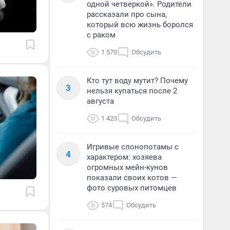
одной четверкой». Родители
рассказали про сына,
который всю жизнь боролся
с раком
1 570
Обсудить
Кто тут воду мутит? Почему
3
нельзя купаться после 2
августа
1 423
Обсудить
Игривые слонопотамы с
4
характером: хозяева
огромных мейн-кунов
показали своих котов —
фото суровых питомцев
574
Обсудить