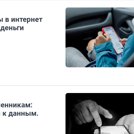
 в интернет
 деньги
шенникам:
п к данным.