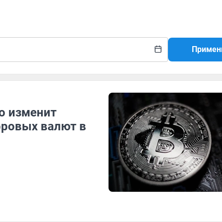
Примен
то изменит
фровых валют в