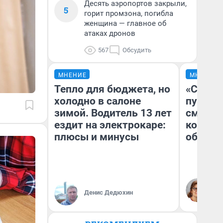
Десять аэропортов закрыли,
5
горит промзона, погибла
женщина — главное об
атаках дронов
567
Обсудить
МНЕНИЕ
МНЕНИЕ
Тепло для бюджета, но
«Спутал
холодно в салоне
пургу».
зимой. Водитель 13 лет
смерте
ездит на электрокаре:
которы
плюсы и минусы
обнару
Ир
Гл
Денис Дедюхин
«Р
Во