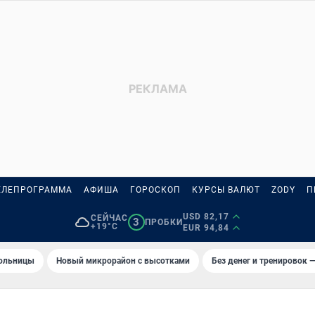
ЕЛЕПРОГРАММА
АФИША
ГОРОСКОП
КУРСЫ ВАЛЮТ
ZODY
П
USD 82,17
СЕЙЧАС
3
ПРОБКИ
+19°C
EUR 94,84
больницы
Новый микрорайон с высотками
Без денег и тренировок —