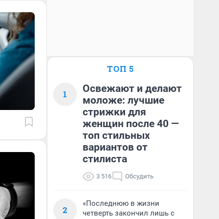
ТОП 5
Освежают и делают
1
моложе: лучшие
стрижки для
женщин после 40 —
топ стильных
вариантов от
стилиста
3 516
Обсудить
«Последнюю в жизни
2
четверть закончил лишь с