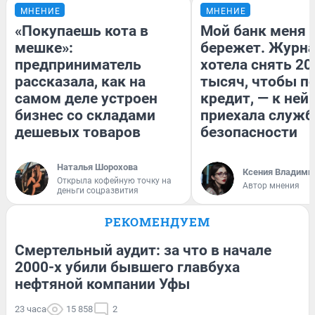
МНЕНИЕ
МНЕНИЕ
«Покупаешь кота в
Мой банк меня
мешке»:
бережет. Журн
предприниматель
хотела снять 20
рассказала, как на
тысяч, чтобы п
самом деле устроен
кредит, — к ней
бизнес со складами
приехала служб
дешевых товаров
безопасности
Наталья Шорохова
Ксения Владими
Открыла кофейную точку на
Автор мнения
деньги соцразвития
РЕКОМЕНДУЕМ
Смертельный аудит: за что в начале
2000-х убили бывшего главбуха
нефтяной компании Уфы
23 часа
15 858
2