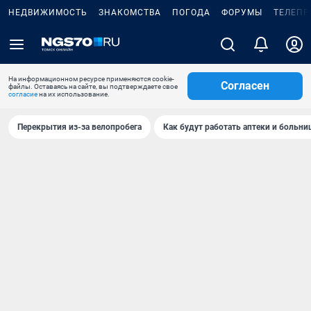
НЕДВИЖИМОСТЬ
ЗНАКОМСТВА
ПОГОДА
ФОРУМЫ
ТЕЛЕПР
На информационном ресурсе применяются cookie-
Согласен
файлы. Оставаясь на сайте, вы подтверждаете свое
согласие
на их использование.
Перекрытия из-за велопробега
Как будут работать аптеки и больн