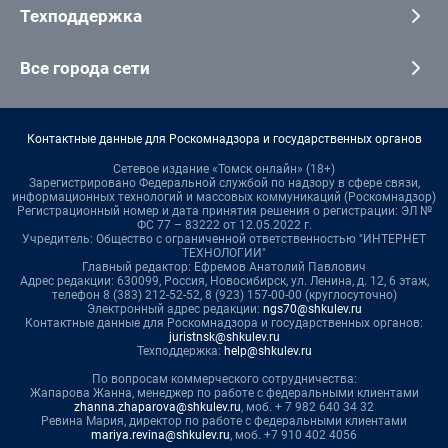
Техподдержка
Все города сети
Контактные данные для Роскомнадзора и государственных органов
Сетевое издание «Томск онлайн» (18+)
Зарегистрировано Федеральной службой по надзору в сфере связи,
информационных технологий и массовых коммуникаций (Роскомнадзор)
Регистрационный номер и дата принятия решения о регистрации: ЭЛ №
ФС 77 – 83222 от 12.05.2022 г.
Учредитель: Общество с ограниченной ответственностью "ИНТЕРНЕТ
ТЕХНОЛОГИИ"
Главный редактор: Ефремов Анатолий Павлович
Адрес редакции: 630099, Россия, Новосибирск, ул. Ленина, д. 12, 6 этаж,
телефон 8 (383) 212-52-52, 8 (923) 157-00-00 (круглосуточно)
Электронный адрес редакции:
ngs70@shkulev.ru
Контактные данные для Роскомнадзора и государственных органов:
juristnsk@shkulev.ru
Техподдержка:
help@shkulev.ru
По вопросам коммерческого сотрудничества:
Жапарова Жанна, менеджер по работе с федеральными клиентами
zhanna.zhaparova@shkulev.ru
, моб. + 7 982 640 34 32
Ревина Мария, директор по работе с федеральными клиентами
mariya.revina@shkulev.ru
, моб. +7 910 402 4056