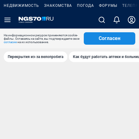
НЕДВИЖИМОСТЬ
ЗНАКОМСТВА
ПОГОДА
ФОРУМЫ
ТЕЛЕПР
На информационном ресурсе применяются cookie-
Согласен
файлы. Оставаясь на сайте, вы подтверждаете свое
согласие
на их использование.
Перекрытия из-за велопробега
Как будут работать аптеки и больн