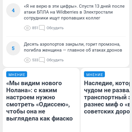
«Я не верю в эти цифры». Спустя 13 дней после
4
атаки БПЛА на Wildberries в Электростали
сотрудники ищут пропавших коллег
851
Обсудить
Десять аэропортов закрыли, горит промзона,
5
погибла женщина — главное об атаках дронов
533
Обсудить
МНЕНИЕ
МНЕНИЕ
«Мы видим нового
Наследие, кото
Нолана»: с каким
чудом не разва
настроем нужно
транспортный э
смотреть «Одиссею»,
разнес миф о «
чтобы она не
советских доро
выглядела как фиаско