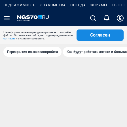
НЕДВИЖИМОСТЬ
ЗНАКОМСТВА
ПОГОДА
ФОРУМЫ
ТЕЛЕПР
На информационном ресурсе применяются cookie-
Согласен
файлы. Оставаясь на сайте, вы подтверждаете свое
согласие
на их использование.
Перекрытия из-за велопробега
Как будут работать аптеки и больн