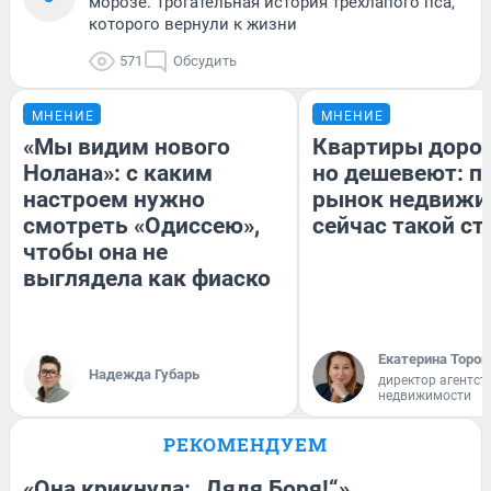
морозе. Трогательная история трехлапого пса,
которого вернули к жизни
571
Обсудить
МНЕНИЕ
МНЕНИЕ
«Мы видим нового
Квартиры доро
Нолана»: с каким
но дешевеют: п
настроем нужно
рынок недвижи
смотреть «Одиссею»,
сейчас такой с
чтобы она не
выглядела как фиаско
Екатерина Тороп
Надежда Губарь
директор агентст
недвижимости
РЕКОМЕНДУЕМ
«Она крикнула: „Дядя Боря!“»