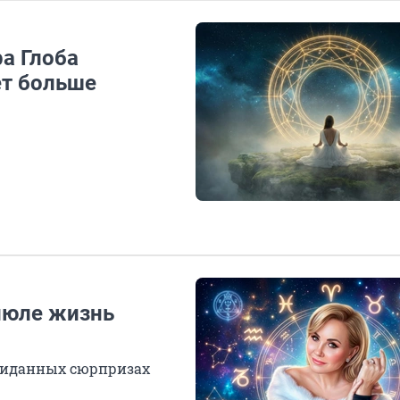
а Глоба
ет больше
 июле жизнь
ожиданных сюрпризах