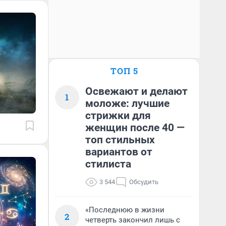
ТОП 5
Освежают и делают
1
моложе: лучшие
стрижки для
женщин после 40 —
топ стильных
вариантов от
стилиста
3 544
Обсудить
«Последнюю в жизни
2
четверть закончил лишь с