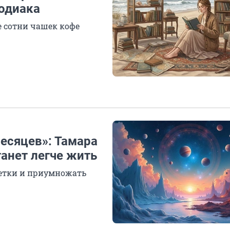
зодиака
 сотни чашек кофе
есяцев»: Тамара
танет легче жить
етки и приумножать