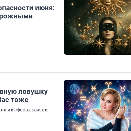
опасности июня:
торожными
авную ловушку
Вас тоже
многих сферах жизни