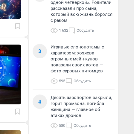
одной четверкой». Родители
рассказали про сына,
который всю жизнь боролся
с раком
1 632
Обсудить
Игривые слонопотамы с
3
характером: хозяева
огромных мейн-кунов
показали своих котов —
фото суровых питомцев
595
Обсудить
Десять аэропортов закрыли,
4
горит промзона, погибла
женщина — главное об
атаках дронов
580
Обсудить