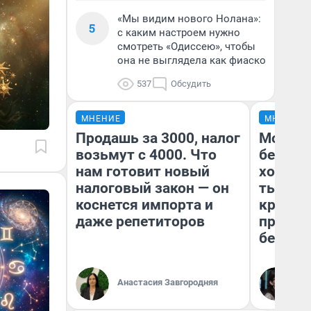
«Мы видим нового Нолана»:
5
с каким настроем нужно
смотреть «Одиссею», чтобы
она не выглядела как фиаско
537
Обсудить
МНЕНИЕ
МНЕНИЕ
Продашь за 3000, налог
Мой ба
возьмут с 4000. Что
береже
нам готовит новый
хотела 
налоговый закон — он
тысяч,
коснется импорта и
кредит,
даже репетиторов
приеха
безопа
Кс
Анастасия Завгородняя
Ав