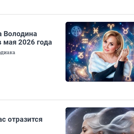
а Володина
 мая 2026 года
одиака
ас отразится