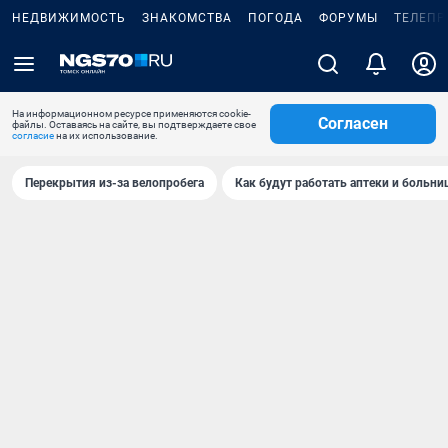
НЕДВИЖИМОСТЬ
ЗНАКОМСТВА
ПОГОДА
ФОРУМЫ
ТЕЛЕПР
На информационном ресурсе применяются cookie-
Согласен
файлы. Оставаясь на сайте, вы подтверждаете свое
согласие
на их использование.
Перекрытия из-за велопробега
Как будут работать аптеки и больн