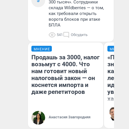
5
300 тысяч». Сотрудники
склада Wildberries — о том,
как требовали открыть
ворота блоков при атаке
БПЛА
541
Обсудить
МНЕНИЕ
МНЕНИЕ
Продашь за 3000, налог
«Посту
возьмут с 4000. Что
значит,
нам готовит новый
кардиох
налоговый закон — он
летним
коснется импорта и
идею в
даже репетиторов
увольн
хамств
Ро
Вы
ле
Анастасия Завгородняя
вм
со