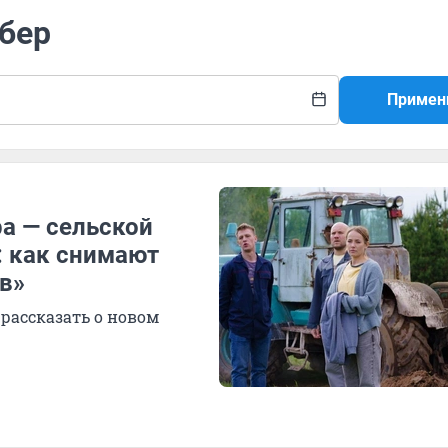
рбер
Примен
а — сельской
: как снимают
в»
рассказать о новом