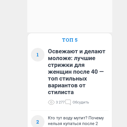
ТОП 5
Освежают и делают
1
моложе: лучшие
стрижки для
женщин после 40 —
топ стильных
вариантов от
стилиста
3 277
Обсудить
Кто тут воду мутит? Почему
2
нельзя купаться после 2