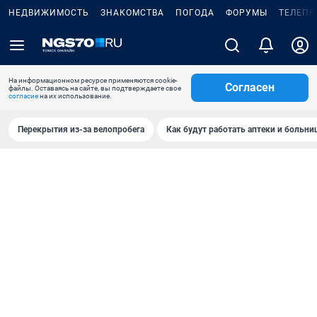
НЕДВИЖИМОСТЬ
ЗНАКОМСТВА
ПОГОДА
ФОРУМЫ
ТЕЛЕПР
На информационном ресурсе применяются cookie-
Согласен
файлы. Оставаясь на сайте, вы подтверждаете свое
согласие
на их использование.
Перекрытия из-за велопробега
Как будут работать аптеки и больн